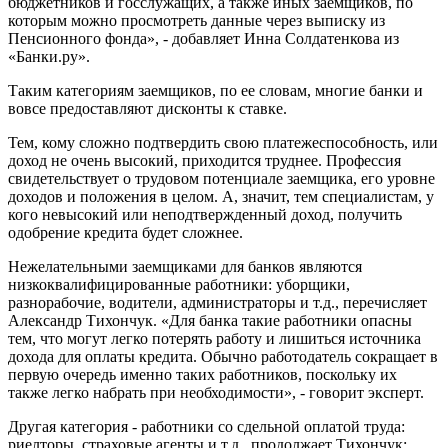
бюджетников и госслужащих, а также иных заемщиков, по
которым можно просмотреть данные через выписку из
Пенсионного фонда», - добавляет Инна Солдатенкова из
«Банки.ру».
Таким категориям заемщиков, по ее словам, многие банки и
вовсе предоставляют дисконты к ставке.
Тем, кому сложно подтвердить свою платежеспособность, или
доход не очень высокий, приходится труднее. Профессия
свидетельствует о трудовом потенциале заемщика, его уровне
доходов и положения в целом. А, значит, тем специалистам, у
кого невысокий или неподтвержденный доход, получить
одобрение кредита будет сложнее.
Нежелательными заемщиками для банков являются
низкоквалифицированные работники: уборщики,
разнорабочие, водители, администраторы и т.д., перечисляет
Александр Тихончук. «Для банка такие работники опасны
тем, что могут легко потерять работу и лишиться источника
дохода для оплаты кредита. Обычно работодатель сокращает в
первую очередь именно таких работников, поскольку их
также легко набрать при необходимости», - говорит эксперт.
Другая категория - работники со сдельной оплатой труда:
риелторы, страховые агенты и т.д., продолжает Тихончук: