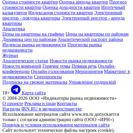
Оценка стоимости квартир
Оценка аренды квартир
Прогноз
стоимости квартир
Оценка доходности квартир
Ипотечный
калькулятор
Индексация стоимости квартир
Электронный
риелтор - покупка квартиры
Электронный риелтор - аренда
квартиры
Аналитика
Цены на квартиры на графике
Цены на квартиры по районам
Динамика цен по районам
Аналитический паспорт района
Индексы рынка недвижимости
Прогнозы рынка
недвижимости
Журнал
Аналитические статьи
Новости рынка недвижимости
Новости компаний
Горячие темы
Прямая речь
Онлайн-
конференции
Онлайн-голосования
Мероприятия
Маркетинг в
недвижимости
Спецпроекты
Подписка на свежие материалы
Управление подпиской
18+
Карта сайта
© 2004-2026 ООО «Индикаторы рынка недвижимости»
О проекте
Реклама и пиар
Контакты
Награды
IRN.RU в медиапространстве
Использование материалов сайта www.irn.ru допускается
только с согласия администрации сайта (ООО «ИРН»)
Порядок и условия использования материалов сайта
Сайт использует технические файлы настроек (cookie).