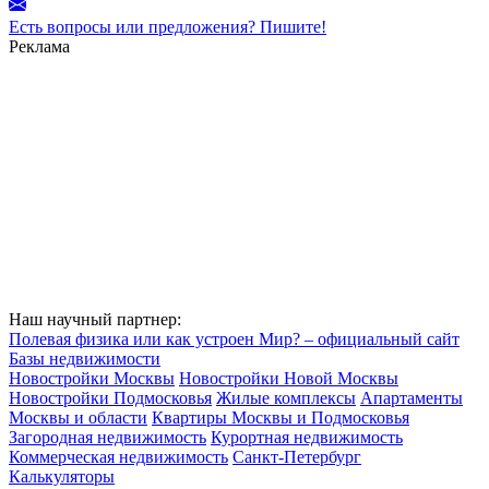
Есть вопросы или предложения? Пишите!
Реклама
Наш научный партнер:
Полевая физика или как устроен Мир? – официальный сайт
Базы недвижимости
Новостройки Москвы
Новостройки Новой Москвы
Новостройки Подмосковья
Жилые комплексы
Апартаменты
Москвы и области
Квартиры Москвы и Подмосковья
Загородная недвижимость
Курортная недвижимость
Коммерческая недвижимость
Санкт-Петербург
Калькуляторы