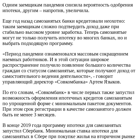
Одним заемщикам пандемия снизила вероятность одобрения
ипотеки, другим – напротив, увеличила.
Еще год назад самозанятых банки кредитовали неохотно:
таким заемщикам сложно подтвердить доход даже при
стабильно высоком уровне заработка. Теперь самозанятые
могут не только получить ипотеку во многих банках, но и
выбрать подходящую программу.
«Период пандемии ознаменовался массовым сокращением
наемных работников. И в этой ситуации широкое
распространение получило появление большого количества
граждан со статусом самозанятые, которые получают доход от
самостоятельного ведения деятельности», - говорит
управляющий директор «Совкомбанка» Артем Языков.
По его словам, «Совкомбанк» в числе первых также запустил
возможность оформления ипотечных кредитов самозанятым
по упрощенной форме с минимальным пакетом документов.
При этом срок регистрации в качестве самозанятого должен
быть не менее 3 месяцев.
В конце 2019 года программу ипотеки для самозанятых
запустил Сбербанк. Минимальная ставка ипотеки для
самозанятых в Сбере при покупке жилья на вторичном рынке