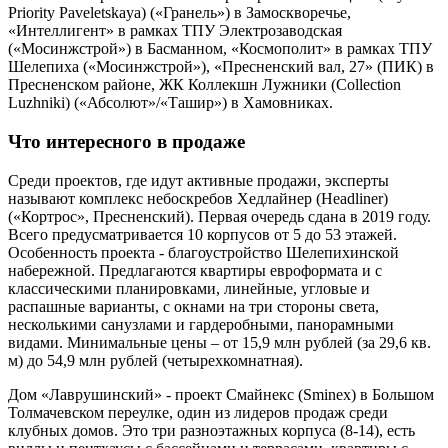
Priority Paveletskaya) («Гранель») в Замоскворечье,
«Интеллигент» в рамках ТПУ Электрозаводская
(«Мосинжстрой») в Басманном, «Космополит» в рамках ТПУ
Шелепиха («Мосинжстрой»), «Пресненский вал, 27» (ПИК) в
Пресненском районе, ЖК Коллекшн Лужники (Collection
Luzhniki) («Абсолют»/«Ташир») в Хамовниках.
Что интересного в продаже
Среди проектов, где идут активные продажи, эксперты
называют комплекс небоскребов Хедлайнер (Headliner)
(«Кортрос», Пресненский). Первая очередь сдана в 2019 году.
Всего предусматривается 10 корпусов от 5 до 53 этажей.
Особенность проекта - благоустройство Шелепихинской
набережной. Предлагаются квартиры евроформата и с
классическими планировками, линейные, угловые и
распашные варианты, с окнами на три стороны света,
несколькими санузлами и гардеробными, панорамными
видами. Минимальные цены – от 15,9 млн рублей (за 29,6 кв.
м) до 54,9 млн рублей (четырехкомнатная).
Дом «Лаврушинский» - проект Смайнекс (Sminex) в Большом
Толмачевском переулке, один из лидеров продаж среди
клубных домов. Это три разноэтажных корпуса (8-14), есть