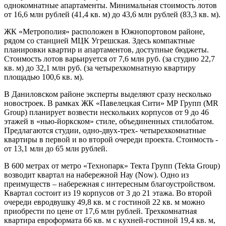
однокомнатные апартаменты. Минимальная стоимость лотов
от 16,6 млн рублей (41,4 кв. м) до 43,6 млн рублей (83,3 кв. м).
ЖК «Метрополия» расположен в Южнопортовом районе,
рядом со станцией МЦК Угрешская. Здесь компактные
планировки квартир и апартаментов, доступные бюджеты.
Стоимость лотов варьируется от 7,6 млн руб. (за студию 22,7
кв. м) до 32,1 млн руб. (за четырехкомнатную квартиру
площадью 100,6 кв. м).
В Даниловском районе эксперты выделяют сразу несколько
новостроек. В рамках ЖК «Павелецкая Сити» МР Групп (MR
Group) планирует возвести нескольких корпусов от 9 до 46
этажей в «нью-йоркском» стиле, объединенных стилобатом.
Предлагаются студии, одно-двух-трех- четырехкомнатные
квартиры в первой и во второй очереди проекта. Стоимость -
от 13,1 млн до 65 млн рублей.
В 600 метрах от метро «Технопарк» Текта Групп (Tekta Group)
возводит квартал на набережной Нау (Now). Одно из
преимуществ – набережная с интересным благоустройством.
Квартал состоит из 19 корпусов от 3 до 21 этажа. Во второй
очереди евродвушку 49,8 кв. м с гостиной 22 кв. м можно
приобрести по цене от 17,6 млн рублей. Трехкомнатная
квартира евроформата 66 кв. м с кухней-гостиной 19,4 кв. м,