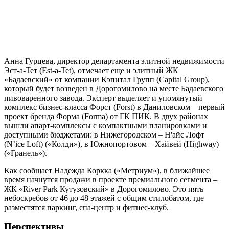
Анна Гурцева, директор департамента элитной недвижимости
Эст-а-Тет (Est-a-Tet), отмечает еще и элитный ЖК
«Бадаевский» от компании Кэпитал Групп (Capital Group),
который будет возведен в Дорогомилово на месте Бадаевского
пивоваренного завода. Эксперт выделяет и упомянутый
комплекс бизнес-класса Форст (Forst) в Даниловском – первый
проект бренда Форма (Forma) от ГК ПИК. В двух районах
вышли апарт-комплексы с компактными планировками и
доступными бюджетами: в Нижегородском – Н'айс Лофт
(N’ice Loft) («Колди»), в Южнопортовом – Хайвей (Highway)
(«Гранель»).
Как сообщает Надежда Коркка («Метриум»), в ближайшее
время начнутся продажи в проекте премиального сегмента –
ЖК «River Park Кутузовский» в Дорогомилово. Это пять
небоскребов от 46 до 48 этажей с общим стилобатом, где
разместятся паркинг, спа-центр и фитнес-клуб.
Перспективы