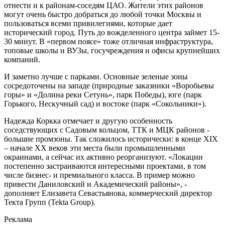
отнести и к районам-соседям ЦАО. Жители этих районов
могут очень быстро добраться до любой точки Москвы и
пользоваться всеми привилегиями, которые дает
исторический город. Путь до вожделенного центра займет 15-
30 минут. В «первом поясе» тоже отличная инфраструктура,
топовые школы и ВУЗы, госучреждения и офисы крупнейших
компаний.
И заметно лучше с парками. Основные зеленые зоны
сосредоточены на западе (природные заказники «Воробьевы
горы» и «Долина реки Сетунь», парк Победы), юге (парк
Горького, Нескучный сад) и востоке (парк «Сокольники»).
Надежда Коркка отмечает и другую особенность
соседствующих с Садовым кольцом, ТТК и МЦК районов -
большие промзоны. Так сложилось исторически: в конце XIX
– начале ХХ веков эти места были промышленными
окраинами, а сейчас их активно реорганизуют. «Локации
постепенно застраиваются интересными проектами, в том
числе бизнес- и премиального класса. В пример можно
привести Даниловский и Академический районы», -
дополняет Елизавета Севастьянова, коммерческий директор
Текта Групп (Tekta Group).
Реклама