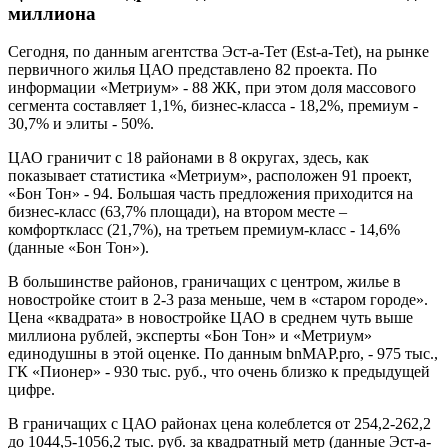
миллиона
Сегодня, по данным агентства Эст-а-Тет (Est-a-Tet), на рынке
первичного жилья ЦАО представлено 82 проекта. По
информации «Метриум» - 88 ЖК, при этом доля массового
сегмента составляет 1,1%, бизнес-класса - 18,2%, премиум -
30,7% и элиты - 50%.
ЦАО граничит с 18 районами в 8 округах, здесь, как
показывает статистика «Метриум», расположен 91 проект,
«Бон Тон» - 94. Большая часть предложения приходится на
бизнес-класс (63,7% площади), на втором месте –
комфорткласс (21,7%), на третьем премиум-класс - 14,6%
(данные «Бон Тон»).
В большинстве районов, граничащих с центром, жилье в
новостройке стоит в 2-3 раза меньше, чем в «старом городе».
Цена «квадрата» в новостройке ЦАО в среднем чуть выше
миллиона рублей, эксперты «Бон Тон» и «Метриум»
единодушны в этой оценке. По данным bnMAP.pro, - 975 тыс.,
ГК «Пионер» - 930 тыс. руб., что очень близко к предыдущей
цифре.
В граничащих с ЦАО районах цена колеблется от 254,2-262,2
до 1044,5-1056,2 тыс. руб. за квадратный метр (данные Эст-а-