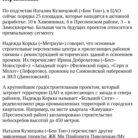
По подсчетам Наталии Кузнецовой («Бон Тон»), в ЦАО
сейчас порядка 25 площадок, которые находятся в активной
разработке: 10 в Хамовниках, 6 в Пресненском районе, 3 – в
Замоскворечье. Большая часть будущих проектов относится к
премиальному сегменту.
Надежда Коркка («Метриум») говорит, что основные
строительные перспективы центра и прилегающих районов
связаны с реконструкцией исторических зданий и освоением
промзон. Их перечисляет Ирина Доброхотова («Бест-
Новострой»): «Западный порт» (Филевский парк), «Серп и
Молот» (Лефортово), промзона на Симоновской набережной
и ЗИЛ (Даниловский).
А крупнейшим градостроительным проектом, который
затронет территорию ЦАО и прилегающих с запада и севера
районов, Надежда Коркка называет «Большой Сити» -
редевелопмент ряда промышленных территорий и городских
кварталов. Например, на месте квартала «Камушки»
(Пресненский район) запланировано строительство
небоскребов высотой до 450 метров.
Наталия Кузнецова («Бон Тон») перечисляет другие
заявленные проекты: ЖК Ми Прайорити Павелецкая (My