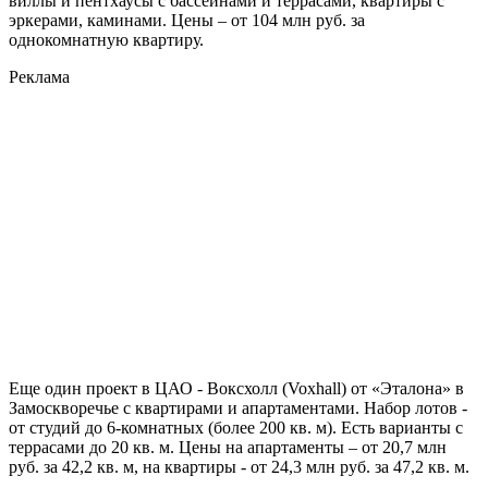
виллы и пентхаусы с бассейнами и террасами, квартиры с
эркерами, каминами. Цены – от 104 млн руб. за
однокомнатную квартиру.
Реклама
Еще один проект в ЦАО - Воксхолл (Voxhall) от «Эталона» в
Замоскворечье с квартирами и апартаментами. Набор лотов -
от студий до 6-комнатных (более 200 кв. м). Есть варианты с
террасами до 20 кв. м. Цены на апартаменты – от 20,7 млн
руб. за 42,2 кв. м, на квартиры - от 24,3 млн руб. за 47,2 кв. м.