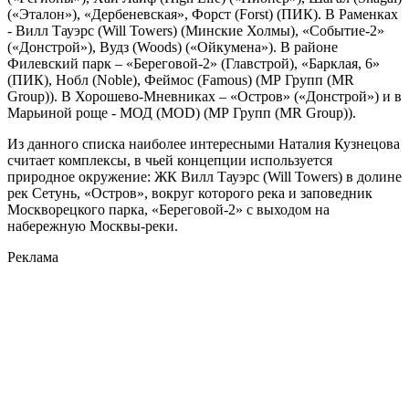
(«Эталон»), «Дербеневская», Форст (Forst) (ПИК). В Раменках
- Вилл Тауэрс (Will Towers) (Минские Холмы), «Событие-2»
(«Донстрой»), Вудз (Woods) («Ойкумена»). В районе
Филевский парк – «Береговой-2» (Главстрой), «Барклая, 6»
(ПИК), Нобл (Noble), Феймос (Famous) (МР Групп (MR
Group)). В Хорошево-Мневниках – «Остров» («Донстрой») и в
Марьиной роще - МОД (MOD) (МР Групп (MR Group)).
Из данного списка наиболее интересными Наталия Кузнецова
считает комплексы, в чьей концепции используется
природное окружение: ЖК Вилл Тауэрс (Will Towers) в долине
рек Сетунь, «Остров», вокруг которого река и заповедник
Москворецкого парка, «Береговой-2» с выходом на
набережную Москвы-реки.
Реклама