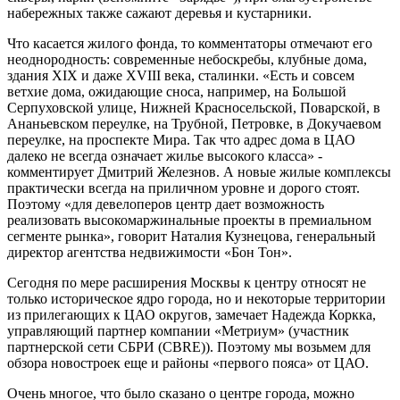
набережных также сажают деревья и кустарники.
Что касается жилого фонда, то комментаторы отмечают его
неоднородность: современные небоскребы, клубные дома,
здания XIX и даже XVIII века, сталинки. «Есть и совсем
ветхие дома, ожидающие сноса, например, на Большой
Серпуховской улице, Нижней Красносельской, Поварской, в
Ананьевском переулке, на Трубной, Петровке, в Докучаевом
переулке, на проспекте Мира. Так что адрес дома в ЦАО
далеко не всегда означает жилье высокого класса» -
комментирует Дмитрий Железнов. А новые жилые комплексы
практически всегда на приличном уровне и дорого стоят.
Поэтому «для девелоперов центр дает возможность
реализовать высокомаржинальные проекты в премиальном
сегменте рынка», говорит Наталия Кузнецова, генеральный
директор агентства недвижимости «Бон Тон».
Сегодня по мере расширения Москвы к центру относят не
только историческое ядро города, но и некоторые территории
из прилегающих к ЦАО округов, замечает Надежда Коркка,
управляющий партнер компании «Метриум» (участник
партнерской сети СБРИ (CBRE)). Поэтому мы возьмем для
обзора новостроек еще и районы «первого пояса» от ЦАО.
Очень многое, что было сказано о центре города, можно