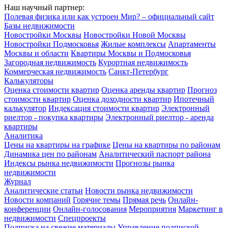
Наш научный партнер:
Полевая физика или как устроен Мир? – официальный сайт
Базы недвижимости
Новостройки Москвы
Новостройки Новой Москвы
Новостройки Подмосковья
Жилые комплексы
Апартаменты
Москвы и области
Квартиры Москвы и Подмосковья
Загородная недвижимость
Курортная недвижимость
Коммерческая недвижимость
Санкт-Петербург
Калькуляторы
Оценка стоимости квартир
Оценка аренды квартир
Прогноз
стоимости квартир
Оценка доходности квартир
Ипотечный
калькулятор
Индексация стоимости квартир
Электронный
риелтор - покупка квартиры
Электронный риелтор - аренда
квартиры
Аналитика
Цены на квартиры на графике
Цены на квартиры по районам
Динамика цен по районам
Аналитический паспорт района
Индексы рынка недвижимости
Прогнозы рынка
недвижимости
Журнал
Аналитические статьи
Новости рынка недвижимости
Новости компаний
Горячие темы
Прямая речь
Онлайн-
конференции
Онлайн-голосования
Мероприятия
Маркетинг в
недвижимости
Спецпроекты
Подписка на свежие материалы
Управление подпиской