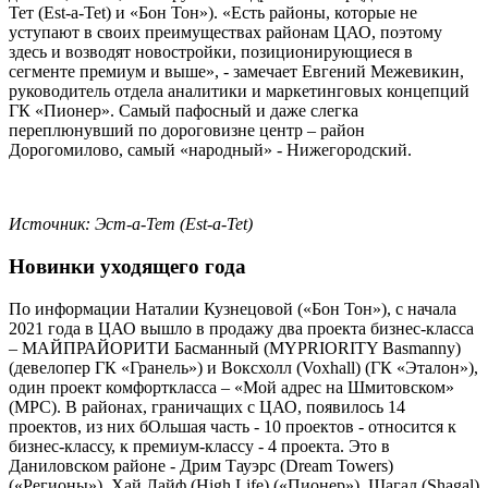
Тет (Est-a-Tet) и «Бон Тон»). «Есть районы, которые не
уступают в своих преимуществах районам ЦАО, поэтому
здесь и возводят новостройки, позиционирующиеся в
сегменте премиум и выше», - замечает Евгений Межевикин,
руководитель отдела аналитики и маркетинговых концепций
ГК «Пионер». Самый пафосный и даже слегка
переплюнувший по дороговизне центр – район
Дорогомилово, самый «народный» - Нижегородский.
Источник: Эст-а-Тет (Est-a-Tet)
Новинки уходящего года
По информации Наталии Кузнецовой («Бон Тон»), с начала
2021 года в ЦАО вышло в продажу два проекта бизнес-класса
– МАЙПРАЙОРИТИ Басманный (MYPRIORITY Basmanny)
(девелопер ГК «Гранель») и Воксхолл (Voxhall) (ГК «Эталон»),
один проект комфорткласса – «Мой адрес на Шмитовском»
(МРС). В районах, граничащих с ЦАО, появилось 14
проектов, из них бОльшая часть - 10 проектов - относится к
бизнес-классу, к премиум-классу - 4 проекта. Это в
Даниловском районе - Дрим Тауэрс (Dream Towers)
(«Регионы»), Хай Лайф (High Life) («Пионер»), Шагал (Shagal)