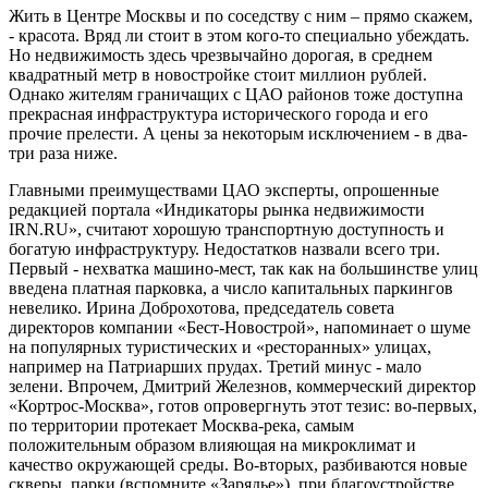
Жить в Центре Москвы и по соседству с ним – прямо скажем,
- красота. Вряд ли стоит в этом кого-то специально убеждать.
Но недвижимость здесь чрезвычайно дорогая, в среднем
квадратный метр в новостройке стоит миллион рублей.
Однако жителям граничащих с ЦАО районов тоже доступна
прекрасная инфраструктура исторического города и его
прочие прелести. А цены за некоторым исключением - в два-
три раза ниже.
Главными преимуществами ЦАО эксперты, опрошенные
редакцией портала «Индикаторы рынка недвижимости
IRN.RU», считают хорошую транспортную доступность и
богатую инфраструктуру. Недостатков назвали всего три.
Первый - нехватка машино-мест, так как на большинстве улиц
введена платная парковка, а число капитальных паркингов
невелико. Ирина Доброхотова, председатель совета
директоров компании «Бест-Новострой», напоминает о шуме
на популярных туристических и «ресторанных» улицах,
например на Патриарших прудах. Третий минус - мало
зелени. Впрочем, Дмитрий Железнов, коммерческий директор
«Кортрос-Москва», готов опровергнуть этот тезис: во-первых,
по территории протекает Москва-река, самым
положительным образом влияющая на микроклимат и
качество окружающей среды. Во-вторых, разбиваются новые
скверы, парки (вспомните «Зарядье»), при благоустройстве