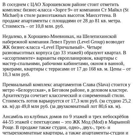
В соседнем с ЦАО Хорошевском районе стоит отметить
комплекс бизнес-класса «Зорге 9» от компании Ст Майкл (St
Michael) в стиле разноэтажных высоток Манхэттена. В
продаже апартаменты с площадями от 28 до 81 кв. метра.
Стоимость – от 10,8 млн. руб.
Недалеко, в Хорошево-Мневниках, на Шелепихинской
набережной компания Левел Групп (Level Group) возводит
ЖК бизнес-класса «Level Причальный». Четыре
разновысотных корпуса (до 33 этажей) образуют квартал. В
«ассортименте» варианты европланировок, квартиры с
мастер-спальнями, рабочими кабинетами, окном в ванной,
эркерами, квартиры с террасами от 17 до 168 кв. м. Цены – от
10,3 млн руб.
Премиальный комплекс апартаментов Слава (Slava) стоится у
метро «Белорусская», в Беговом районе, в деловом кластере.
Архитектура сочетает классический и современный стили.
Стоимость лотов варьируется от 17,3 млн руб. (за студию 25,2
кв. м) до 49,8 млн руб. (за двухкомнатный лот 80,6 кв. м).
Ансамбль из клубных домов по 9 этажей и трех небоскрёбов
44-55 этажей с пентхаусами – это ЖК Мод (Mod) в Марьиной
Роще. В продаже также студии, одно-, двух-, трех- и
четырехкомнатные квартиры, а также апартаменты-студии и