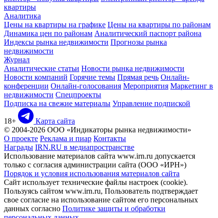
квартиры
Аналитика
Цены на квартиры на графике
Цены на квартиры по районам
Динамика цен по районам
Аналитический паспорт района
Индексы рынка недвижимости
Прогнозы рынка
недвижимости
Журнал
Аналитические статьи
Новости рынка недвижимости
Новости компаний
Горячие темы
Прямая речь
Онлайн-
конференции
Онлайн-голосования
Мероприятия
Маркетинг в
недвижимости
Спецпроекты
Подписка на свежие материалы
Управление подпиской
18+
Карта сайта
© 2004-2026 ООО «Индикаторы рынка недвижимости»
О проекте
Реклама и пиар
Контакты
Награды
IRN.RU в медиапространстве
Использование материалов сайта www.irn.ru допускается
только с согласия администрации сайта (ООО «ИРН»)
Порядок и условия использования материалов сайта
Сайт использует технические файлы настроек (cookie).
Пользуясь сайтом www.irn.ru, Пользователь подтверждает
свое согласие на использование сайтом его персональных
данных согласно
Политике защиты и обработки
персональных данных