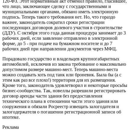
120-ФЗ. Этот нормативный акт отменил правило, гласившее,
что лицо, заключающее сделку с государственными и
муниципальными органами, обязано иметь электронную
подпись. Теперь такого требования нет. Но, что гораздо
важнее, законодатель сократил сроки регистрации
последующих договоров долевого участия в строительстве
(ДДУ). С октября этого года данная процедура занимает до 3
рабочих дней, если заявление отправлено в электронной
форме, до 5 - при подаче на бумажном носителе и до 7
рабочих дней при направлении документов через МФЦ.
Порадовало государство и владельцев крупногабаритных
автомобилей, исключив из закона требование о максимально
допустимом размере машино-мест. Теперь машино-места
можно создавать хоть под танк или броневик. Была бы (а с
этим как раз все плохо!) территория для их размещения.
Кроме того, законодатель удовлетворил и некоторые просьбы
бизнес-сообщества. Так, новеллы разрешили регистрировать
договор аренды части здания без предоставления
технического плана в отношении части этого здания или
сооружения и обязали Росреестр извещать залогодателя и
залогодержателя о погашении регистрационной записи об
ипотеке.
Реклама