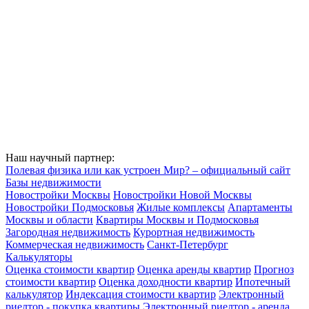
Наш научный партнер:
Полевая физика или как устроен Мир? – официальный сайт
Базы недвижимости
Новостройки Москвы
Новостройки Новой Москвы
Новостройки Подмосковья
Жилые комплексы
Апартаменты
Москвы и области
Квартиры Москвы и Подмосковья
Загородная недвижимость
Курортная недвижимость
Коммерческая недвижимость
Санкт-Петербург
Калькуляторы
Оценка стоимости квартир
Оценка аренды квартир
Прогноз
стоимости квартир
Оценка доходности квартир
Ипотечный
калькулятор
Индексация стоимости квартир
Электронный
риелтор - покупка квартиры
Электронный риелтор - аренда