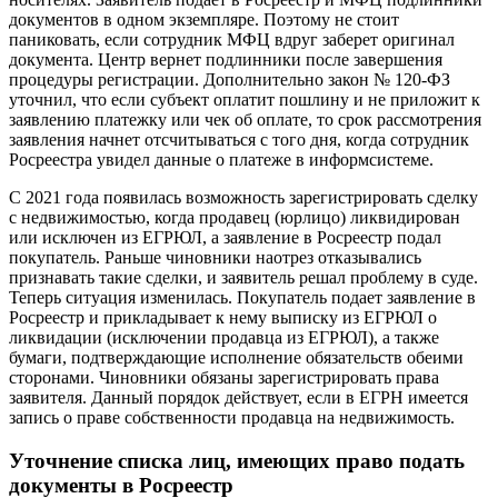
документов в одном экземпляре. Поэтому не стоит
паниковать, если сотрудник МФЦ вдруг заберет оригинал
документа. Центр вернет подлинники после завершения
процедуры регистрации. Дополнительно закон № 120-ФЗ
уточнил, что если субъект оплатит пошлину и не приложит к
заявлению платежку или чек об оплате, то срок рассмотрения
заявления начнет отсчитываться с того дня, когда сотрудник
Росреестра увидел данные о платеже в информсистеме.
С 2021 года появилась возможность зарегистрировать сделку
с недвижимостью, когда продавец (юрлицо) ликвидирован
или исключен из ЕГРЮЛ, а заявление в Росреестр подал
покупатель. Раньше чиновники наотрез отказывались
признавать такие сделки, и заявитель решал проблему в суде.
Теперь ситуация изменилась. Покупатель подает заявление в
Росреестр и прикладывает к нему выписку из ЕГРЮЛ о
ликвидации (исключении продавца из ЕГРЮЛ), а также
бумаги, подтверждающие исполнение обязательств обеими
сторонами. Чиновники обязаны зарегистрировать права
заявителя. Данный порядок действует, если в ЕГРН имеется
запись о праве собственности продавца на недвижимость.
Уточнение списка лиц, имеющих право подать
документы в Росреестр