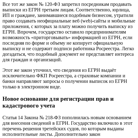
Все тот же закон № 120-ФЗ запретил посредникам продавать
выписки из ЕГРН третьим лицам. Соответственно, юрлица,
ИП и граждане, занимавшиеся подобным бизнесом, утратили
право создавать неофициальные веб (web)-сайты и мобильные
приложения, с которых за плату можно получить выписку из
ЕГРН. Впрочем, государство оставило предпринимателям
возможность «приторговывать» информацией из ЕГРН, если
последняя по форме и объему не копирует официальную
выписку и не содержит подписи работника Росреестра. Легко
догадаться, что подобный документ не представляет интереса
для граждан и организаций.
Этот же закон уточнил, что сведения из ЕГРН выдаёт
исключительно ФКП Росреестра, а страховые компании и
банки направляют запросы о получении выписок из ЕГРН
только в электронном виде.
Новое основание для регистрации прав и
кадастрового учета
Статья 14 Закона № 218-ФЗ пополнилась новым основанием
для внесения сведений в ЕГРН. Государство включило в этот
перечень решения третейских судов, по которым выданы
исполнительные листы. Дополнительно закон