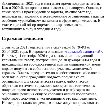
Заканчивается 2021 год и наступает время подводить итоги.
Как и 2020-й, он прошел под знаком коронавируса. Однако, с
точки зрения практикующего юриста, именно этот год,
несмотря на пандемию и всевозможные ограничения, выдался
особенно «урожайным» на законы в сфере недвижимости. В
статье краткий обзор нормативно-правовых актов,
вступивших в силу в уходящем году.
Гаражная амнистия
1 сентября 2021 года вступил в силу закон № 79-ФЗ от
05.04.2021 года. В народе его назвали «
гаражной амнистией
».
Вплоть до 1 сентября 2026 года каждый, использующий
капитальный гараж, построенный до 30 декабря 2004 года и
находящийся на государственной или муниципальной земле,
вправе получить в собственность участок, занимаемый
гаражом. Власть передаст землю в собственность абсолютно
бесплатно, если гражданин когда-то получил ее от
организации для строительства гаража, либо участок
образован из земель гаражного кооператива, или человек
получил право использовать участок и (или) гараж на
основании решения общего собрания членов кооператива,
либо иного документа, установившего это распределение.
Наследники таких владельцев также могут воспользоваться