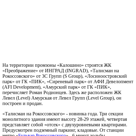
На территории промзоны «Калошино» строятся ЖК
«Преображение» от ИНГРАД (INGRAD), «Талисман на
Рокоссовского» от 3С Групп (S Group), «Лосиноостровский
парк» от ГК «ПИК», «Сиреневый парк» от АФИ Девелопмент
(AFI Development), «Амурский парк» от ГК «ПИК»,
перечисляет Роман Родионцев. Здесь же расположен ЖК
Левел (Level) Амурская от Левел Групп (Level Group), он
построен и продан.
«Талисман на Рокоссовского» - новинка года. Три секции
монолитного здания имеют высоту 28-29 этажей, четвертая
представляет собой «отсек» с двухуровневыми квартирами.
Предусмотрен подземный паркинг, кладовые. От станции
метро «
Бульвар Рокоссовского
» - 6 минут ходьбы.