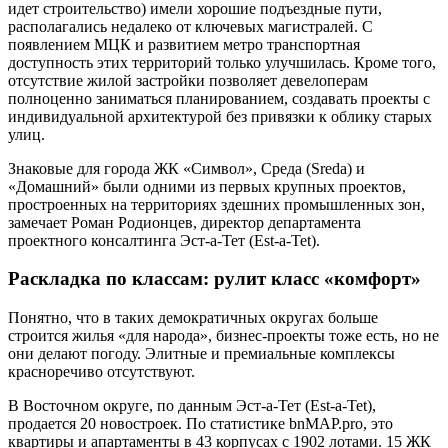
идет строительство) имели хорошие подъездные пути,
располагались недалеко от ключевых магистралей. С
появлением МЦК и развитием метро транспортная
доступность этих территорий только улучшилась. Кроме того,
отсутствие жилой застройки позволяет девелоперам
полноценно заниматься планированием, создавать проекты с
индивидуальной архитектурой без привязки к облику старых
улиц.
Знаковые для города ЖК «Символ», Среда (Sreda) и
«Домашний» были одними из первых крупных проектов,
простроенных на территориях здешних промышленных зон,
замечает Роман Родионцев, директор департамента
проектного консалтинга Эст-а-Тет (Est-a-Tet).
Раскладка по классам: рулит класс «комфорт»
Понятно, что в таких демократичных округах больше
строится жилья «для народа», бизнес-проекты тоже есть, но не
они делают погоду. Элитные и премиальные комплексы
красноречиво отсутствуют.
В Восточном округе, по данным Эст-а-Тет (Est-a-Tet),
продается 20 новостроек. По статистике bnMAP.pro, это
квартиры и апартаменты в 43 корпусах с 1902 лотами. 15 ЖК