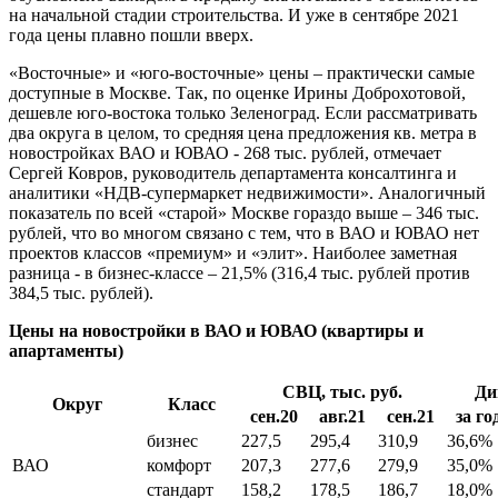
на начальной стадии строительства. И уже в сентябре 2021
года цены плавно пошли вверх.
«Восточные» и «юго-восточные» цены – практически самые
доступные в Москве. Так, по оценке Ирины Доброхотовой,
дешевле юго-востока только Зеленоград. Если рассматривать
два округа в целом, то средняя цена предложения кв. метра в
новостройках ВАО и ЮВАО - 268 тыс. рублей, отмечает
Сергей Ковров, руководитель департамента консалтинга и
аналитики «НДВ-супермаркет недвижимости». Аналогичный
показатель по всей «старой» Москве гораздо выше – 346 тыс.
рублей, что во многом связано с тем, что в ВАО и ЮВАО нет
проектов классов «премиум» и «элит». Наиболее заметная
разница - в бизнес-классе – 21,5% (316,4 тыс. рублей против
384,5 тыс. рублей).
Цены на новостройки в ВАО и ЮВАО (квартиры и
апартаменты)
СВЦ, тыс. руб.
Ди
Округ
Класс
сен.20
авг.21
сен.21
за го
бизнес
227,5
295,4
310,9
36,6%
ВАО
комфорт
207,3
277,6
279,9
35,0%
стандарт
158,2
178,5
186,7
18,0%