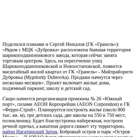
Поделился планами и Сергей Нюхалов (ГК «Гранель»):
«Рядом с МЦК «Дубровка» расположена бывшая территория
шарикоподшипникового завода, которая сейчас занята
торговым центром. Здесь, на пересечении улиц
Шарикоподшипниковской и Новоостаповской, появится
масштабный жилой квартал от ГК «Гранель» - Майпрайорити
Дубровка (Mypriority Dubrovka). Продажи начнутся через
несколько месяцев». Проект включает жилые дома,
подземный паркинг, школу и детский сад.
Скоро начнется реорганизация промзоны № 26 «Южный
порт», силами АЕОН Корпорейшн (AEON Corporation) и ГК
«Ферро-Строй». Планируется построить жилье (около 800
тыс. кв. м), три детских сада, две школы на 550 и 750 мест,
поликлинику. Будет благоустроена набережная, построен
речной причал, а канатная дорога свяжет эту территорию,
район Нагатинский Затон
, Бобровый остров и парк «Остров