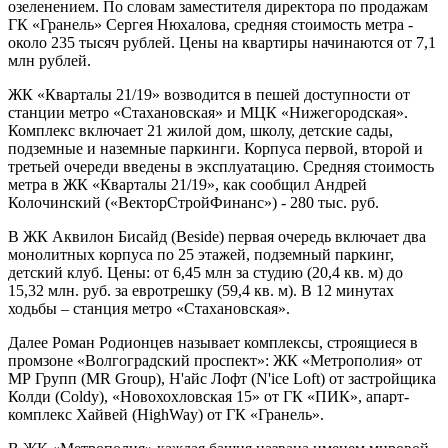
озеленением. По словам заместителя директора по продажам
ГК «Гранель» Сергея Нюхалова, средняя стоимость метра -
около 235 тысяч рублей. Цены на квартиры начинаются от 7,1
млн рублей.
ЖК «Кварталы 21/19» возводится в пешей доступности от
станции метро «Стахановская» и МЦК «Нижегородская».
Комплекс включает 21 жилой дом, школу, детские сады,
подземные и наземные паркинги. Корпуса первой, второй и
третьей очереди введены в эксплуатацию. Средняя стоимость
метра в ЖК «Кварталы 21/19», как сообщил Андрей
Колочинский («ВекторСтройФинанс») - 280 тыс. руб.
В ЖК Аквилон Бисайд (Beside) первая очередь включает два
монолитных корпуса по 25 этажей, подземный паркинг,
детский клуб. Цены: от 6,45 млн за студию (20,4 кв. м) до
15,32 млн. руб. за евротрешку (59,4 кв. м). В 12 минутах
ходьбы – станция метро «Стахановская».
Далее Роман Родионцев называет комплексы, строящиеся в
промзоне «Волгоградский проспект»: ЖК «Метрополия» от
МР Групп (MR Group), Н'айс Лофт (N'ice Loft) от застройщика
Колди (Coldy), «Новохохловская 15» от ГК «ПИК», апарт-
комплекс Хайвей (HighWay) от ГК «Гранель».