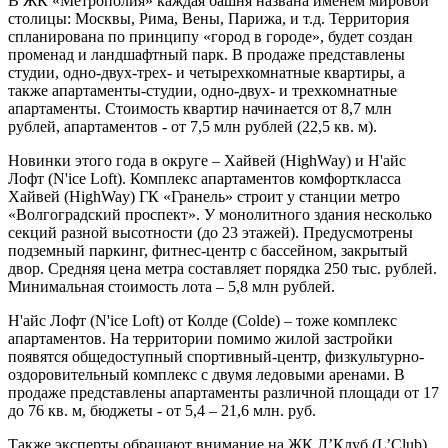
В ЖК «Метрополия» каждая башня названа именем мировой
столицы: Москвы, Рима, Вены, Парижа, и т.д. Территория
спланирована по принципу «город в городе», будет создан
променад и ландшафтный парк. В продаже представлены
студии, одно-двух-трех- и четырехкомнатные квартиры, а
также апартаменты-студии, одно-двух- и трехкомнатные
апартаменты. Стоимость квартир начинается от 8,7 млн
рублей, апартаментов - от 7,5 млн рублей (22,5 кв. м).
Новинки этого года в округе – Хайвей (HighWay) и Н'айс
Лофт (N'ice Loft). Комплекс апартаментов комфорткласса
Хайвей (HighWay) ГК «Гранель» строит у станции метро
«Волгоградский проспект». У монолитного здания несколько
секций разной высотности (до 23 этажей). Предусмотрены
подземный паркинг, фитнес-центр с бассейном, закрытый
двор. Средняя цена метра составляет порядка 250 тыс. рублей.
Минимальная стоимость лота – 5,8 млн рублей.
Н'айс Лофт (N'ice Loft) от Колде (Colde) – тоже комплекс
апартаментов. На территории помимо жилой застройки
появятся общедоступный спортивный-центр, физкультурно-
оздоровительный комплекс с двумя ледовыми аренами. В
продаже представлены апартаменты различной площади от 17
до 76 кв. м, бюджеты - от 5,4 – 21,6 млн. руб.
Также эксперты обращают внимание на ЖК Л’Клуб (L’Club)