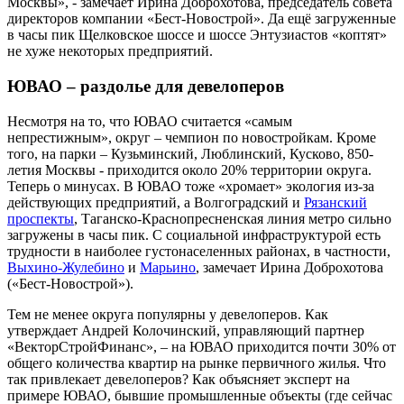
Москвы», - замечает Ирина Доброхотова, председатель совета
директоров компании «Бест-Новострой». Да ещё загруженные
в часы пик Щелковское шоссе и шоссе Энтузиастов «коптят»
не хуже некоторых предприятий.
ЮВАО – раздолье для девелоперов
Несмотря на то, что ЮВАО считается «самым
непрестижным», округ – чемпион по новостройкам. Кроме
того, на парки – Кузьминский, Люблинский, Кусково, 850-
летия Москвы - приходится около 20% территории округа.
Теперь о минусах. В ЮВАО тоже «хромает» экология из-за
действующих предприятий, а Волгоградский и
Рязанский
проспекты
, Таганско-Краснопресненская линия метро сильно
загружены в часы пик. С социальной инфраструктурой есть
трудности в наиболее густонаселенных районах, в частности,
Выхино-Жулебино
и
Марьино
, замечает Ирина Доброхотова
(«Бест-Новострой»).
Тем не менее округа популярны у девелоперов. Как
утверждает Андрей Колочинский, управляющий партнер
«ВекторСтройФинанс», – на ЮВАО приходится почти 30% от
общего количества квартир на рынке первичного жилья. Что
так привлекает девелоперов? Как объясняет эксперт на
примере ЮВАО, бывшие промышленные объекты (где сейчас