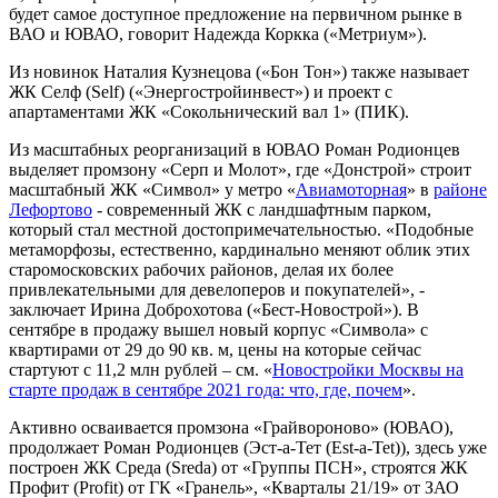
будет самое доступное предложение на первичном рынке в
ВАО и ЮВАО, говорит Надежда Коркка («Метриум»).
Из новинок Наталия Кузнецова («Бон Тон») также называет
ЖК Селф (Self) («Энергостройинвест») и проект с
апартаментами ЖК «Сокольнический вал 1» (ПИК).
Из масштабных реорганизаций в ЮВАО Роман Родионцев
выделяет промзону «Серп и Молот», где «Донстрой» строит
масштабный ЖК «Символ» у метро «
Авиамоторная
» в
районе
Лефортово
- современный ЖК с ландшафтным парком,
который стал местной достопримечательностью. «Подобные
метаморфозы, естественно, кардинально меняют облик этих
старомосковских рабочих районов, делая их более
привлекательными для девелоперов и покупателей», -
заключает Ирина Доброхотова («Бест-Новострой»). В
сентябре в продажу вышел новый корпус «Символа» с
квартирами от 29 до 90 кв. м, цены на которые сейчас
стартуют с 11,2 млн рублей – см. «
Новостройки Москвы на
старте продаж в сентябре 2021 года: что, где, почем
».
Активно осваивается промзона «Грайвороново» (ЮВАО),
продолжает Роман Родионцев (Эст-а-Тет (Est-a-Tet)), здесь уже
построен ЖК Среда (Sreda) от «Группы ПСН», строятся ЖК
Профит (Profit) от ГК «Гранель», «Кварталы 21/19» от ЗАО