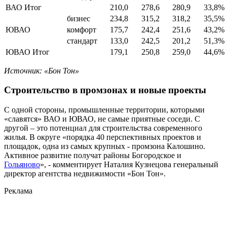
ВАО Итог
210,0
278,6
280,9
33,8%
бизнес
234,8
315,2
318,2
35,5%
ЮВАО
комфорт
175,7
242,4
251,6
43,2%
стандарт
133,0
242,5
201,2
51,3%
ЮВАО Итог
179,1
250,8
259,0
44,6%
Источник: «Бон Тон»
Строительство в промзонах и новые проекты
С одной стороны, промышленные территории, которыми
«славятся» ВАО и ЮВАО, не самые приятные соседи. С
другой – это потенциал для строительства современного
жилья. В округе «порядка 40 перспективных проектов и
площадок, одна из самых крупных - промзона Калошино.
Активное развитие получат районы Богородское и
Гольяново
», - комментирует Наталия Кузнецова генеральный
директор агентства недвижимости «Бон Тон».
Реклама