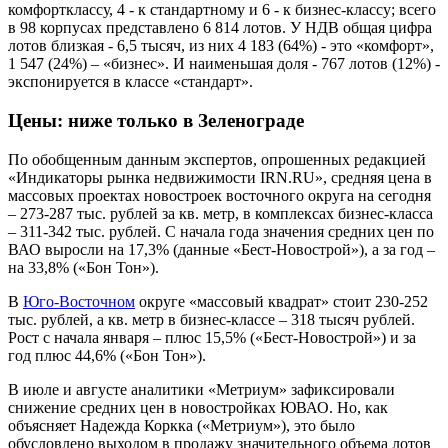
комфортклассу, 4 - к стандартному и 6 - к бизнес-классу; всего
в 98 корпусах представлено 6 814 лотов. У НДВ общая цифра
лотов близкая - 6,5 тысяч, из них 4 183 (64%) - это «комфорт»,
1 547 (24%) – «бизнес». И наименьшая доля - 767 лотов (12%) -
экспонируется в классе «стандарт».
Цены: ниже только в Зеленограде
По обобщенным данным экспертов, опрошенных редакцией
«Индикаторы рынка недвижимости IRN.RU», средняя цена в
массовых проектах новостроек восточного округа на сегодня
– 273-287 тыс. рублей за кв. метр, в комплексах бизнес-класса
– 311-342 тыс. рублей. С начала года значения средних цен по
ВАО выросли на 17,3% (данные «Бест-Новострой»), а за год –
на 33,8% («Бон Тон»).
В
Юго-Восточном
округе «массовый квадрат» стоит 230-252
тыс. рублей, а кв. метр в бизнес-классе – 318 тысяч рублей.
Рост с начала января – плюс 15,5% («Бест-Новострой») и за
год плюс 44,6% («Бон Тон»).
В июле и августе аналитики «Метриум» зафиксировали
снижение средних цен в новостройках ЮВАО. Но, как
объясняет Надежда Коркка («Метриум»), это было
обусловлено выходом в продажу значительного объема лотов