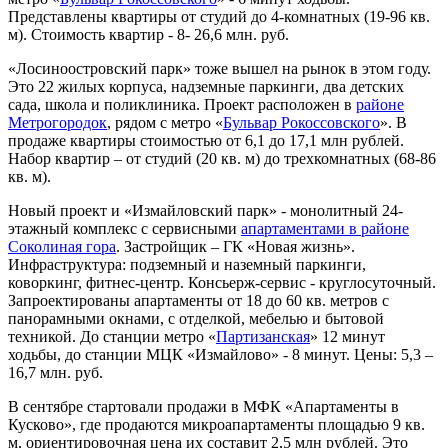
Представлены квартиры от студий до 4-комнатных (19-96 кв.
м). Стоимость квартир - 8- 26,6 млн. руб.
«Лосиноостровский парк» тоже вышел на рынок в этом году.
Это 22 жилых корпуса, надземные паркинги, два детских
сада, школа и поликлиника. Проект расположен в
районе
Метрогородок
, рядом с метро «
Бульвар Рокоссовского
». В
продаже квартиры стоимостью от 6,1 до 17,1 млн рублей.
Набор квартир – от студий (20 кв. м) до трехкомнатных (68-86
кв. м).
Новый проект и «Измайловский парк» - монолитный 24-
этажный комплекс с сервисными
апартаментами в районе
Соколиная гора
. Застройщик – ГК «Новая жизнь».
Инфраструктура: подземный и наземный паркинги,
коворкинг, фитнес-центр. Консьерж-сервис - круглосуточный.
Запроектированы апартаменты от 18 до 60 кв. метров с
панорамными окнами, с отделкой, мебелью и бытовой
техникой. До станции метро «
Партизанская
» 12 минут
ходьбы, до станции МЦК «Измайлово» - 8 минут. Цены: 5,3 –
16,7 млн. руб.
В сентябре стартовали продажи в МФК «Апартаменты в
Кусково», где продаются микроапартаменты площадью 9 кв.
м, ориентировочная цена их составит 2,5 млн рублей. Это