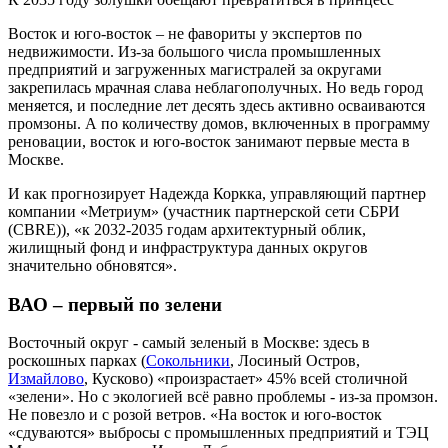
Восток и юго-восток – не фавориты у экспертов по
недвижимости. Из-за большого числа промышленных
предприятий и загруженных магистралей за округами
закрепилась мрачная слава неблагополучных. Но ведь город
меняется, и последние лет десять здесь активно осваиваются
промзоны. А по количеству домов, включенных в программу
реновации, восток и юго-восток занимают первые места в
Москве.
И как прогнозирует Надежда Коркка, управляющий партнер
компании «Метриум» (участник партнерской сети СБРИ
(CBRE)), «к 2032-2035 годам архитектурный облик,
жилищный фонд и инфраструктура данных округов
значительно обновятся».
ВАО – первый по зелени
Восточный округ - самый зеленый в Москве: здесь в
роскошных парках (
Сокольники
, Лосиный Остров,
Измайлово
, Кусково) «произрастает» 45% всей столичной
«зелени». Но с экологией всё равно проблемы - из-за промзон.
Не повезло и с розой ветров. «На восток и юго-восток
«сдуваются» выбросы с промышленных предприятий и ТЭЦ