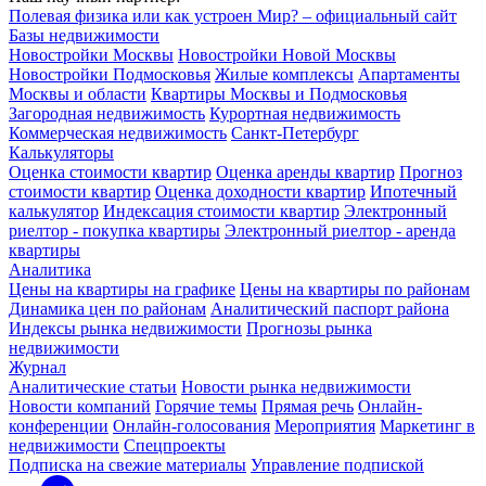
Полевая физика или как устроен Мир? – официальный сайт
Базы недвижимости
Новостройки Москвы
Новостройки Новой Москвы
Новостройки Подмосковья
Жилые комплексы
Апартаменты
Москвы и области
Квартиры Москвы и Подмосковья
Загородная недвижимость
Курортная недвижимость
Коммерческая недвижимость
Санкт-Петербург
Калькуляторы
Оценка стоимости квартир
Оценка аренды квартир
Прогноз
стоимости квартир
Оценка доходности квартир
Ипотечный
калькулятор
Индексация стоимости квартир
Электронный
риелтор - покупка квартиры
Электронный риелтор - аренда
квартиры
Аналитика
Цены на квартиры на графике
Цены на квартиры по районам
Динамика цен по районам
Аналитический паспорт района
Индексы рынка недвижимости
Прогнозы рынка
недвижимости
Журнал
Аналитические статьи
Новости рынка недвижимости
Новости компаний
Горячие темы
Прямая речь
Онлайн-
конференции
Онлайн-голосования
Мероприятия
Маркетинг в
недвижимости
Спецпроекты
Подписка на свежие материалы
Управление подпиской