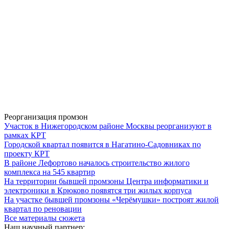
Реорганизация промзон
Участок в Нижегородском районе Москвы реорганизуют в
рамках КРТ
Городской квартал появится в Нагатино-Садовниках по
проекту КРТ
В районе Лефортово началось строительство жилого
комплекса на 545 квартир
На территории бывшей промзоны Центра информатики и
электроники в Крюково появятся три жилых корпуса
На участке бывшей промзоны «Черёмушки» построят жилой
квартал по реновации
Все материалы сюжета
Наш научный партнер: