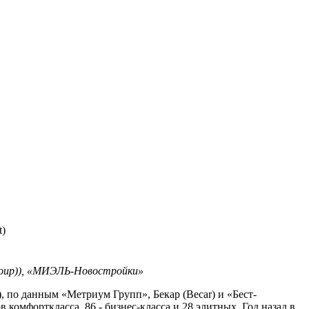
)
oup)),
«
МИЭЛЬ
-
Новостройки
»
), по данным «Метриум Групп», Бекар (Becar) и «Бест-
комфорткласса, 86 - бизнес-класса и 28 элитных. Год назад в