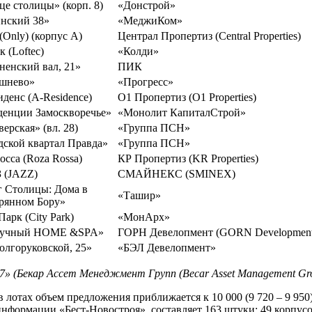
це столицы» (корп. 8)
«Донстрой»
нский 38»
«МеджиКом»
(Only) (корпус А)
Централ Пропертиз (Central Properties)
 (Loftec)
«Колди»
ненский вал, 21»
ПИК
шнево»
«Прогресс»
иденс (A-Residence)
О1 Пропертиз (O1 Properties)
денции Замоскворечье»
«Монолит КапиталСтрой»
верская» (вл. 28)
«Группа ПСН»
дской квартал Правда»
«Группа ПСН»
осса (Roza Rossa)
КР Пропертиз (KR Properties)
 (JAZZ)
СМАЙНЕКС (SMINEX)
г Столицы: Дома в
«Ташир»
рянном Бору»
арк (City Park)
«МонАрх»
кучный HOME &SPA»
ГОРН Девелопмент (GORN Development
олгоруковской, 25»
«БЭЛ Девелопмент»
» (Бекар Ассет Менеджмент Групп (Becar Asset Management Gr
в лотах объем предложения приближается к 10 000 (9 720 – 9 950
формации «Бест-Новостроя», составляет 163 штуки: 49 корпусов 