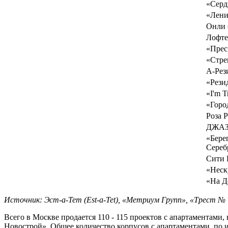
«Серд
«Лени
Онли 
Лофтек
«Прес
«Стре
А-Рез
«Рези
«I'm Т
«Горо
Роза Р
ДЖАЗ
«Бере
Сереб
Сити П
«Нес
«На Д
Источник
:
Эст-а-Тет (Est-a-Tet), «
Метриум
Групп
»,
«
Трест
№ 7
Всего в Москве продается 110 - 115 проектов с апартаментами, 
Новострой». Общее количество корпусов с апартаментами, по ин