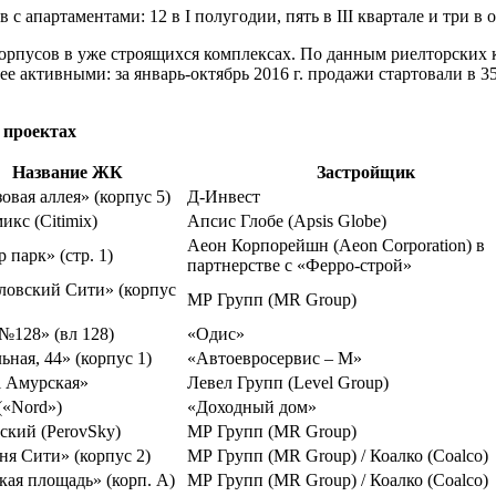
в с апартаментами: 12 в I полугодии, пять в III квартале и три 
корпусов в уже строящихся комплексах. По данным риелторских 
 активными: за январь-октябрь 2016 г. продажи стартовали в 35 н
 проектах
Название ЖК
Застройщик
овая аллея» (корпус 5)
Д-Инвест
икс (Citimix)
Апсис Глобе (Apsis Globe)
Аеон Корпорейшн (Aeon Corporation) в
 парк» (стр. 1)
партнерстве с «Ферро-строй»
ловский Сити» (корпус
МР Групп (MR Group)
№128» (вл 128)
«Одис»
ьная, 44» (корпус 1)
«Автоевросервис – М»
l Амурская»
Левел Групп (Level Group)
(«Nord»)
«Доходный дом»
ский (PerovSky)
МР Групп (MR Group)
ня Сити» (корпус 2)
МР Групп (MR Group) / Коалко (Coalco)
кая площадь» (корп. А)
МР Групп (MR Group) / Коалко (Coalco)