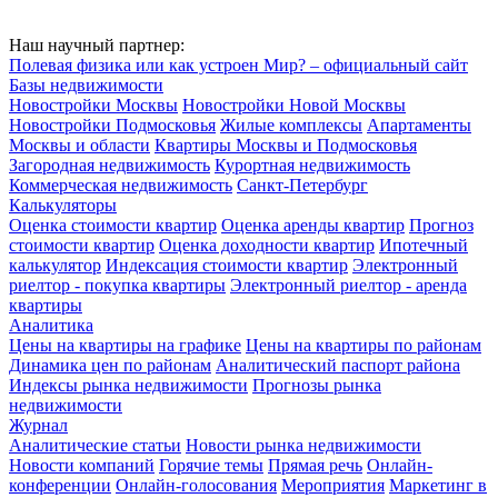
Наш научный партнер:
Полевая физика или как устроен Мир? – официальный сайт
Базы недвижимости
Новостройки Москвы
Новостройки Новой Москвы
Новостройки Подмосковья
Жилые комплексы
Апартаменты
Москвы и области
Квартиры Москвы и Подмосковья
Загородная недвижимость
Курортная недвижимость
Коммерческая недвижимость
Санкт-Петербург
Калькуляторы
Оценка стоимости квартир
Оценка аренды квартир
Прогноз
стоимости квартир
Оценка доходности квартир
Ипотечный
калькулятор
Индексация стоимости квартир
Электронный
риелтор - покупка квартиры
Электронный риелтор - аренда
квартиры
Аналитика
Цены на квартиры на графике
Цены на квартиры по районам
Динамика цен по районам
Аналитический паспорт района
Индексы рынка недвижимости
Прогнозы рынка
недвижимости
Журнал
Аналитические статьи
Новости рынка недвижимости
Новости компаний
Горячие темы
Прямая речь
Онлайн-
конференции
Онлайн-голосования
Мероприятия
Маркетинг в