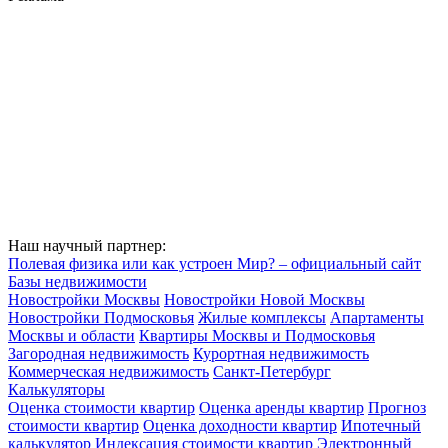
Наш научный партнер:
Полевая физика или как устроен Мир? – официальный сайт
Базы недвижимости
Новостройки Москвы
Новостройки Новой Москвы
Новостройки Подмосковья
Жилые комплексы
Апартаменты
Москвы и области
Квартиры Москвы и Подмосковья
Загородная недвижимость
Курортная недвижимость
Коммерческая недвижимость
Санкт-Петербург
Калькуляторы
Оценка стоимости квартир
Оценка аренды квартир
Прогноз
стоимости квартир
Оценка доходности квартир
Ипотечный
калькулятор
Индексация стоимости квартир
Электронный