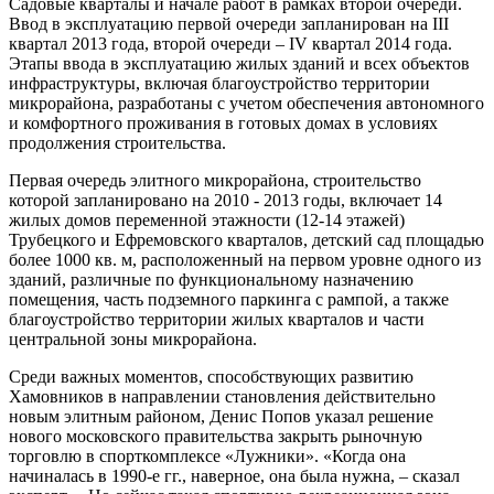
Садовые кварталы и начале работ в рамках второй очереди.
Ввод в эксплуатацию первой очереди запланирован на III
квартал 2013 года, второй очереди – IV квартал 2014 года.
Этапы ввода в эксплуатацию жилых зданий и всех объектов
инфраструктуры, включая благоустройство территории
микрорайона, разработаны с учетом обеспечения автономного
и комфортного проживания в готовых домах в условиях
продолжения строительства.
Первая очередь элитного микрорайона, строительство
которой запланировано на 2010 - 2013 годы, включает 14
жилых домов переменной этажности (12-14 этажей)
Трубецкого и Ефремовского кварталов, детский сад площадью
более 1000 кв. м, расположенный на первом уровне одного из
зданий, различные по функциональному назначению
помещения, часть подземного паркинга с рампой, а также
благоустройство территории жилых кварталов и части
центральной зоны микрорайона.
Среди важных моментов, способствующих развитию
Хамовников в направлении становления действительно
новым элитным районом, Денис Попов указал решение
нового московского правительства закрыть рыночную
торговлю в спорткомплексе «Лужники». «Когда она
начиналась в 1990-е гг., наверное, она была нужна, – сказал