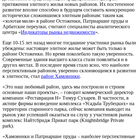
притяжения элитного жилья новых районов. Их постепенное
развитие вполне способно в будущем составить конкуренцию
исторически сложившимся элитным районам: таким как
«золотая миля» в районе Остоженки, Патриаршие пруды и
Арбатские переулки, считают специалисты аналитического
центра «
Индикаторы рынка недвижимости
».
Еще 10-15 лет назад многие тогдашние участники рынка были
убеждены: настоящее элитное жилье может быть только в
районе Остоженки. Но время поколебало такую уверенность.
Современные здания высшего класса стали появляться и в
других местах. В последнее время стало ясно, что наиболее
перспективным районом, уверенно склоняющимся в развитии
к элитности, стал
район Хамовники
.
«Это наш любимый район, здесь мы построили и строим
основные наши проекты», – говорит коммерческий директор
компании «Реставрация Н» Тимур Сухарев. В частности, в
активе фирмы возведение комплекса «Усадьба Трубецких» на
территории старинного парка, сейчас компания выводит на
рынок уже успевший оказаться на слуху у участников рынка
комплекс Найтсбридж Приват парк (Knightsbridge Private
park).
«Хамовники и Патриаршие пруды – наиболее перспективные