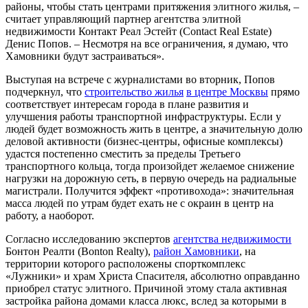
районы, чтобы стать центрами притяжения элитного жилья, –
считает управляющий партнер агентства элитной
недвижимости Контакт Реал Эстейт (Contact Real Estate)
Денис Попов. – Несмотря на все ограничения, я думаю, что
Хамовники будут застраиваться».
Выступая на встрече с журналистами во вторник, Попов
подчеркнул, что
строительство жилья
в центре Москвы
прямо
соответствует интересам города в плане развития и
улучшения работы транспортной инфраструктуры. Если у
людей будет возможность жить в центре, а значительную долю
деловой активности (бизнес-центры, офисные комплексы)
удастся постепенно сместить за пределы Третьего
транспортного кольца, тогда произойдет желаемое снижение
нагрузки на дорожную сеть, в первую очередь на радиальные
магистрали. Получится эффект «противохода»: значительная
масса людей по утрам будет ехать не с окраин в центр на
работу, а наоборот.
Согласно исследованию экспертов
агентства недвижимости
Бонтон Реалти (Bonton Realty),
район Хамовники
, на
территории которого расположены спорткомплекс
«Лужники» и храм Христа Спасителя, абсолютно оправданно
приобрел статус элитного. Причиной этому стала активная
застройка района домами класса люкс, вслед за которыми в