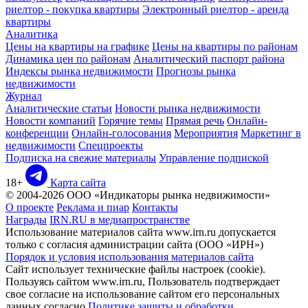
риелтор - покупка квартиры
Электронный риелтор - аренда
квартиры
Аналитика
Цены на квартиры на графике
Цены на квартиры по районам
Динамика цен по районам
Аналитический паспорт района
Индексы рынка недвижимости
Прогнозы рынка
недвижимости
Журнал
Аналитические статьи
Новости рынка недвижимости
Новости компаний
Горячие темы
Прямая речь
Онлайн-
конференции
Онлайн-голосования
Мероприятия
Маркетинг в
недвижимости
Спецпроекты
Подписка на свежие материалы
Управление подпиской
18+
Карта сайта
© 2004-2026 ООО «Индикаторы рынка недвижимости»
О проекте
Реклама и пиар
Контакты
Награды
IRN.RU в медиапространстве
Использование материалов сайта www.irn.ru допускается
только с согласия администрации сайта (ООО «ИРН»)
Порядок и условия использования материалов сайта
Сайт использует технические файлы настроек (cookie).
Пользуясь сайтом www.irn.ru, Пользователь подтверждает
свое согласие на использование сайтом его персональных
данных согласно
Политике защиты и обработки