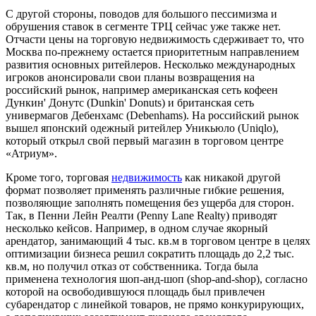
С другой стороны, поводов для большого пессимизма и
обрушения ставок в сегменте ТРЦ сейчас уже также нет.
Отчасти цены на торговую недвижимость сдерживает то, что
Москва по-прежнему остается приоритетным направлением
развития основных ритейлеров. Несколько международных
игроков анонсировали свои планы возвращения на
российский рынок, например американская сеть кофеен
Дункин' Донутс (Dunkin' Donuts)
и британская сеть
универмагов Дебенхамс (Debenhams). На российский рынок
вышел японский одежный ритейлер Уникьюло (Uniqlo),
который открыл свой первый магазин в торговом центре
«Атриум».
Кроме того, торговая
недвижимость
как никакой другой
формат позволяет применять различные гибкие решения,
позволяющие заполнять помещения без ущерба для сторон.
Так, в Пенни Лейн Реалти (Penny Lane Realty) приводят
несколько кейсов. Например, в одном случае якорный
арендатор, занимающий 4 тыс. кв.м в торговом центре в целях
оптимизации бизнеса решил сократить площадь до 2,2 тыс.
кв.м, но получил отказ от собственника. Тогда была
применена технология шоп-анд-шоп (shop-and-shop), согласно
которой на освободившуюся площадь был привлечен
субарендатор с линейкой товаров, не прямо конкурирующих,