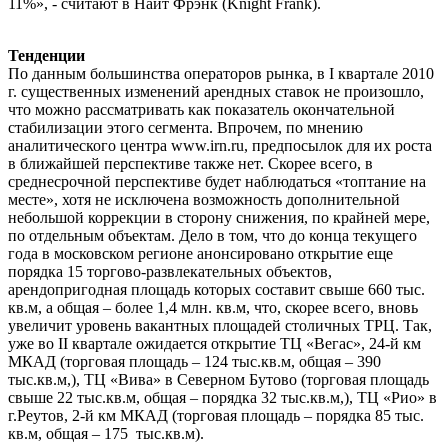
11%», - считают в Найт Фрэнк (Knight Frank).
Тенденции
По данным большинства операторов рынка, в I квартале 2010
г. существенных изменений арендных ставок не произошло,
что можно рассматривать как показатель окончательной
стабилизации этого сегмента. Впрочем, по мнению
аналитического центра www.irn.ru, предпосылок для их роста
в ближайшей перспективе также нет. Скорее всего, в
среднесрочной перспективе будет наблюдаться «топтание на
месте», хотя не исключена возможность дополнительной
небольшой коррекции в сторону снижения, по крайней мере,
по отдельным объектам. Дело в том, что до конца текущего
года в московском регионе анонсировано открытие еще
порядка 15 торгово-развлекательных объектов,
арендопригодная площадь которых составит свыше 660 тыс.
кв.м, а общая – более 1,4 млн. кв.м, что, скорее всего, вновь
увеличит уровень вакантных площадей столичных ТРЦ. Так,
уже во II квартале ожидается открытие ТЦ «Вегас», 24-й км
МКАД (торговая площадь – 124 тыс.кв.м, общая – 390
тыс.кв.м,), ТЦ «Вива» в Северном Бутово (торговая площадь
свыше 22 тыс.кв.м, общая – порядка 32 тыс.кв.м,), ТЦ «Рио» в
г.Реутов, 2-й км МКАД (торговая площадь – порядка 85 тыс.
кв.м, общая – 175 тыс.кв.м).