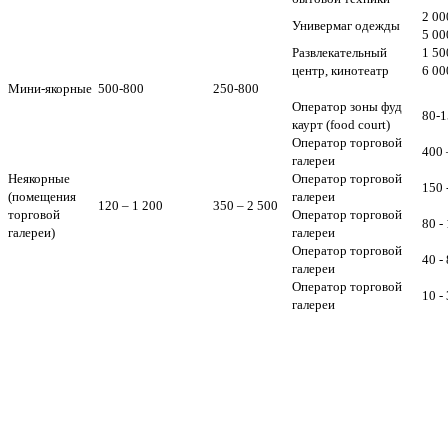
2 00
Универмаг одежды
5 00
Развлекательный
1 50
центр, кинотеатр
6 00
Мини-якорные
500-800
250-800
Оператор зоны фуд
80-1
каурт (food court)
Оператор торговой
400 
галереи
Неякорные
Оператор торговой
150 
(помещения
галереи
120 – 1 200
350 – 2 500
торговой
Оператор торговой
80 -
галереи)
галереи
Оператор торговой
40 -
галереи
Оператор торговой
10 -
галереи