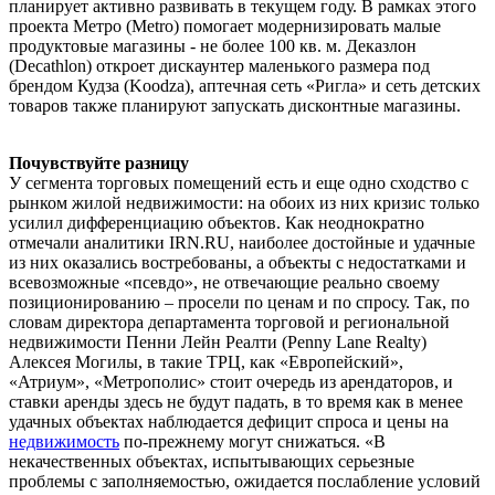
планирует активно развивать в текущем году. В рамках этого
проекта Метро (Metro) помогает модернизировать малые
продуктовые магазины - не более 100 кв. м. Деказлон
(Decathlon) откроет дискаунтер маленького размера под
брендом Кудза (Koodza), аптечная сеть «Ригла» и сеть детских
товаров также планируют запускать дисконтные магазины.
Почувствуйте разницу
У сегмента торговых помещений есть и еще одно сходство с
рынком жилой недвижимости: на обоих из них кризис только
усилил дифференциацию объектов. Как неоднократно
отмечали аналитики IRN.RU, наиболее достойные и удачные
из них оказались востребованы, а объекты с недостатками и
всевозможные «псевдо», не отвечающие реально своему
позиционированию – просели по ценам и по спросу. Так, по
словам директора департамента торговой и региональной
недвижимости Пенни Лейн Реалти (Penny Lane Realty)
Алексея Могилы, в такие ТРЦ, как «Европейский»,
«Атриум», «Метрополис» стоит очередь из арендаторов, и
ставки аренды здесь не будут падать, в то время как в менее
удачных объектах наблюдается дефицит спроса и цены на
недвижимость
по-прежнему могут снижаться. «В
некачественных объектах, испытывающих серьезные
проблемы с заполняемостью, ожидается послабление условий