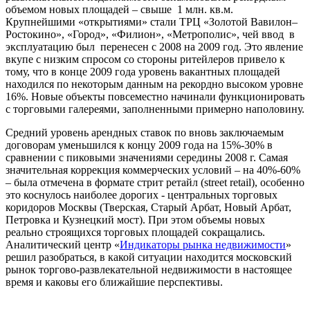
объемом новых площадей – свыше 1 млн. кв.м.
Крупнейшими «открытиями» стали ТРЦ «Золотой Вавилон–
Ростокино», «Город», «Филион», «Метрополис», чей ввод в
эксплуатацию был перенесен с 2008 на 2009 год. Это явление
вкупе с низким спросом со стороны ритейлеров привело к
тому, что в конце 2009 года уровень вакантных площадей
находился по некоторым данным на рекордно высоком уровне
16%. Новые объекты повсеместно начинали функционировать
с торговыми галереями, заполненными примерно наполовину.
Средний уровень арендных ставок по вновь заключаемым
договорам уменьшился к концу 2009 года на 15%-30% в
сравнении с пиковыми значениями середины 2008 г. Самая
значительная коррекция коммерческих условий – на 40%-60%
– была отмечена в формате стрит ретайл (street retail), особенно
это коснулось наиболее дорогих - центральных торговых
коридоров Москвы (Тверская, Старый Арбат, Новый Арбат,
Петровка и Кузнецкий мост). При этом объемы новых
реально строящихся торговых площадей сокращались.
Аналитический центр «
Индикаторы рынка недвижимости
»
решил разобраться, в какой ситуации находится московский
рынок торгово-развлекательной недвижимости в настоящее
время и каковы его ближайшие перспективы.