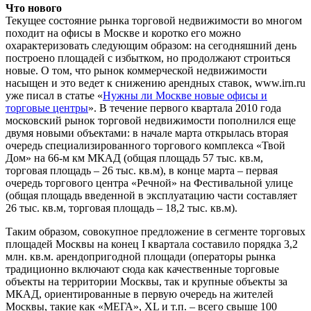
Что нового
Текущее состояние рынка торговой недвижимости во многом
походит на офисы в Москве и коротко его можно
охарактеризовать следующим образом: на сегодняшний день
построено площадей с избытком, но продолжают строиться
новые. О том, что рынок коммерческой недвижимости
насыщен и это ведет к снижению арендных ставок, www.irn.ru
уже писал в статье «
Нужны ли Москве новые офисы и
торговые центры
». В течение первого квартала 2010 года
московский рынок торговой недвижимости пополнился еще
двумя новыми объектами: в начале марта открылась вторая
очередь специализированного торгового комплекса «Твой
Дом» на 66-м км МКАД (общая площадь 57 тыс. кв.м,
торговая площадь – 26 тыс. кв.м), в конце марта – первая
очередь торгового центра «Речной» на Фестивальной улице
(общая площадь введенной в эксплуатацию части составляет
26 тыс. кв.м, торговая площадь – 18,2 тыс. кв.м).
Таким образом, совокупное предложение в сегменте торговых
площадей Москвы на конец I квартала составило порядка 3,2
млн. кв.м. арендопригодной площади (операторы рынка
традиционно включают сюда как качественные торговые
объекты на территории Москвы, так и крупные объекты за
МКАД, ориентированные в первую очередь на жителей
Москвы, такие как «МЕГА», XL и т.п. – всего свыше 100