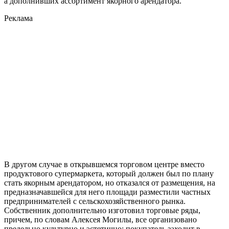
а дополнивших ассортимент якорного арендатора.
Реклама
В другом случае в открывшемся торговом центре вместо
продуктового супермаркета, который должен был по плану
стать якорным арендатором, но отказался от размещения, на
предназначавшейся для него площади разместили частных
предпринимателей с сельскохозяйственного рынка.
Собственник дополнительно изготовил торговые ряды,
причем, по словам Алексея Могилы, все организовано
предельно культурно и эстетично: покупатель заходит в