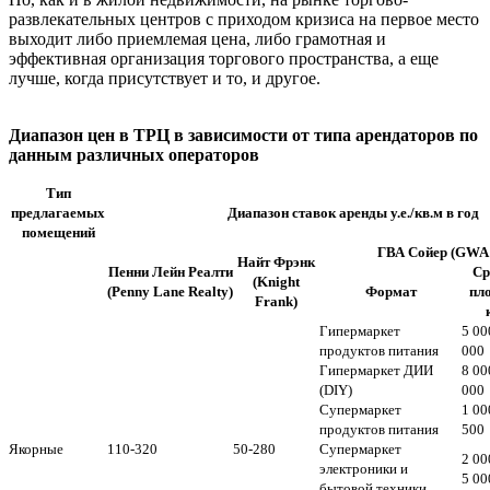
развлекательных центров с приходом кризиса на первое место
выходит либо приемлемая цена, либо грамотная и
эффективная организация торгового пространства, а еще
лучше, когда присутствует и то, и другое.
Диапазон цен в ТРЦ в зависимости от типа арендаторов
по
данным различных операторов
Тип
предлагаемых
Диапазон ставок аренды у.е./кв.м в год
помещений
ГВА Сойер (GWA 
Найт Фрэнк
Пенни Лейн Реалти
Ср
(Knight
(Penny Lane Realty)
Формат
пл
Frank)
Гипермаркет
5 00
продуктов питания
000
Гипермаркет ДИИ
8 00
(DIY)
000
Супермаркет
1 00
продуктов питания
500
Якорные
110-320
50-280
Супермаркет
2 00
электроники и
5 00
бытовой техники