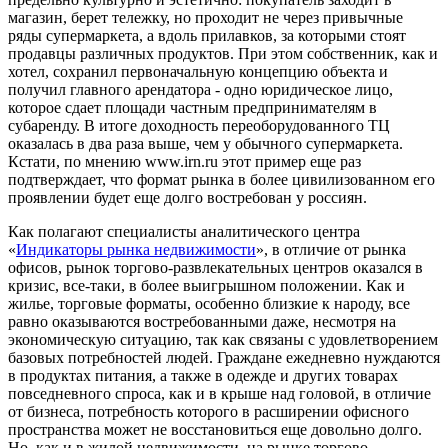
магазин, берет тележку, но проходит не через привычные
ряды супермаркета, а вдоль прилавков, за которыми стоят
продавцы различных продуктов. При этом собственник, как и
хотел, сохранил первоначальную концепцию объекта и
получил главного арендатора - одно юридическое лицо,
которое сдает площади частным предпринимателям в
субаренду. В итоге доходность переоборудованного ТЦ
оказалась в два раза выше, чем у обычного супермаркета.
Кстати, по мнению www.irn.ru этот пример еще раз
подтверждает, что формат рынка в более цивилизованном его
проявлении будет еще долго востребован у россиян.
Как полагают специалисты аналитического центра
«
Индикаторы рынка недвижимости
», в отличие от рынка
офисов, рынок торгово-развлекательных центров оказался в
кризис, все-таки, в более выигрышном положении. Как и
жилье, торговые форматы, особенно близкие к народу, все
равно оказываются востребованными даже, несмотря на
экономическую ситуацию, так как связаны с удовлетворением
базовых потребностей людей. Граждане ежедневно нуждаются
в продуктах питания, а также в одежде и других товарах
повседневного спроса, как и в крыше над головой, в отличие
от бизнеса, потребность которого в расширении офисного
пространства может не восстановиться еще довольно долго.
Но, как и в жилой недвижимости, на рынке торгово-