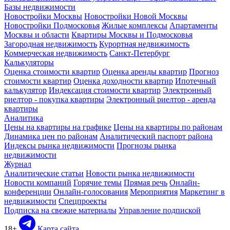
Базы недвижимости
Новостройки Москвы
Новостройки Новой Москвы
Новостройки Подмосковья
Жилые комплексы
Апартаменты
Москвы и области
Квартиры Москвы и Подмосковья
Загородная недвижимость
Курортная недвижимость
Коммерческая недвижимость
Санкт-Петербург
Калькуляторы
Оценка стоимости квартир
Оценка аренды квартир
Прогноз
стоимости квартир
Оценка доходности квартир
Ипотечный
калькулятор
Индексация стоимости квартир
Электронный
риелтор - покупка квартиры
Электронный риелтор - аренда
квартиры
Аналитика
Цены на квартиры на графике
Цены на квартиры по районам
Динамика цен по районам
Аналитический паспорт района
Индексы рынка недвижимости
Прогнозы рынка
недвижимости
Журнал
Аналитические статьи
Новости рынка недвижимости
Новости компаний
Горячие темы
Прямая речь
Онлайн-
конференции
Онлайн-голосования
Мероприятия
Маркетинг в
недвижимости
Спецпроекты
Подписка на свежие материалы
Управление подпиской
18+
Карта сайта