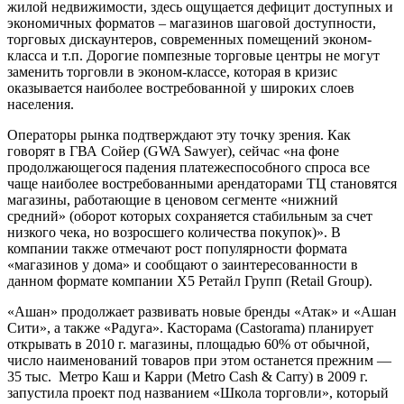
жилой недвижимости, здесь ощущается дефицит доступных и
экономичных форматов – магазинов шаговой доступности,
торговых дискаунтеров, современных помещений эконом-
класса и т.п. Дорогие помпезные торговые центры не могут
заменить торговли в эконом-классе, которая в кризис
оказывается наиболее востребованной у широких слоев
населения.
Операторы рынка подтверждают эту точку зрения. Как
говорят в ГВА Сойер (GWA Sawyer), сейчас «на фоне
продолжающегося падения платежеспособного спроса все
чаще наиболее востребованными арендаторами ТЦ становятся
магазины, работающие в ценовом сегменте «нижний
средний» (оборот которых сохраняется стабильным за счет
низкого чека, но возросшего количества покупок)». В
компании также отмечают рост популярности формата
«магазинов у дома» и сообщают о заинтересованности в
данном формате компании Х5 Ретайл Групп (Retail Group).
«Ашан» продолжает развивать новые бренды «Атак» и «Ашан
Сити», а также «Радуга». Касторама (Castorama) планирует
открывать в 2010 г. магазины, площадью 60% от обычной,
число наименований товаров при этом останется прежним —
35 тыс. Метро Каш и Карри (Metro Cash & Carry) в 2009 г.
запустила проект под названием «Школа торговли», который