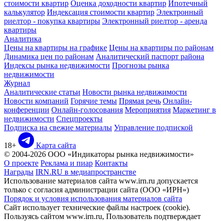
стоимости квартир
Оценка доходности квартир
Ипотечный
калькулятор
Индексация стоимости квартир
Электронный
риелтор - покупка квартиры
Электронный риелтор - аренда
квартиры
Аналитика
Цены на квартиры на графике
Цены на квартиры по районам
Динамика цен по районам
Аналитический паспорт района
Индексы рынка недвижимости
Прогнозы рынка
недвижимости
Журнал
Аналитические статьи
Новости рынка недвижимости
Новости компаний
Горячие темы
Прямая речь
Онлайн-
конференции
Онлайн-голосования
Мероприятия
Маркетинг в
недвижимости
Спецпроекты
Подписка на свежие материалы
Управление подпиской
18+
Карта сайта
© 2004-2026 ООО «Индикаторы рынка недвижимости»
О проекте
Реклама и пиар
Контакты
Награды
IRN.RU в медиапространстве
Использование материалов сайта www.irn.ru допускается
только с согласия администрации сайта (ООО «ИРН»)
Порядок и условия использования материалов сайта
Сайт использует технические файлы настроек (cookie).
Пользуясь сайтом www.irn.ru, Пользователь подтверждает