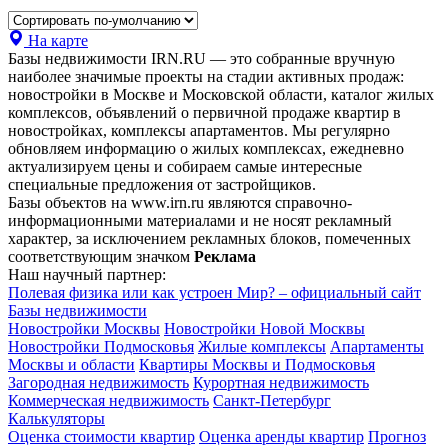
На карте
Базы недвижимости IRN.RU — это собранные вручную
наиболее значимые проекты на стадии активных продаж:
новостройки в Москве и Московской области, каталог жилых
комплексов, объявлений о первичной продаже квартир в
новостройках, комплексы апартаментов. Мы регулярно
обновляем информацию о жилых комплексах, ежедневно
актуализируем цены и собираем самые интересные
специальные предложения от застройщиков.
Базы объектов на www.irn.ru являются справочно-
информационными материалами и не носят рекламный
характер, за исключением рекламных блоков, помеченных
соответствующим значком
Реклама
Наш научный партнер:
Полевая физика или как устроен Мир? – официальный сайт
Базы недвижимости
Новостройки Москвы
Новостройки Новой Москвы
Новостройки Подмосковья
Жилые комплексы
Апартаменты
Москвы и области
Квартиры Москвы и Подмосковья
Загородная недвижимость
Курортная недвижимость
Коммерческая недвижимость
Санкт-Петербург
Калькуляторы
Оценка стоимости квартир
Оценка аренды квартир
Прогноз