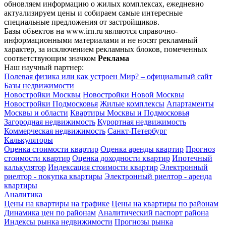
обновляем информацию о жилых комплексах, ежедневно
актуализируем цены и собираем самые интересные
специальные предложения от застройщиков.
Базы объектов на www.irn.ru являются справочно-
информационными материалами и не носят рекламный
характер, за исключением рекламных блоков, помеченных
соответствующим значком
Реклама
Наш научный партнер:
Полевая физика или как устроен Мир? – официальный сайт
Базы недвижимости
Новостройки Москвы
Новостройки Новой Москвы
Новостройки Подмосковья
Жилые комплексы
Апартаменты
Москвы и области
Квартиры Москвы и Подмосковья
Загородная недвижимость
Курортная недвижимость
Коммерческая недвижимость
Санкт-Петербург
Калькуляторы
Оценка стоимости квартир
Оценка аренды квартир
Прогноз
стоимости квартир
Оценка доходности квартир
Ипотечный
калькулятор
Индексация стоимости квартир
Электронный
риелтор - покупка квартиры
Электронный риелтор - аренда
квартиры
Аналитика
Цены на квартиры на графике
Цены на квартиры по районам
Динамика цен по районам
Аналитический паспорт района
Индексы рынка недвижимости
Прогнозы рынка