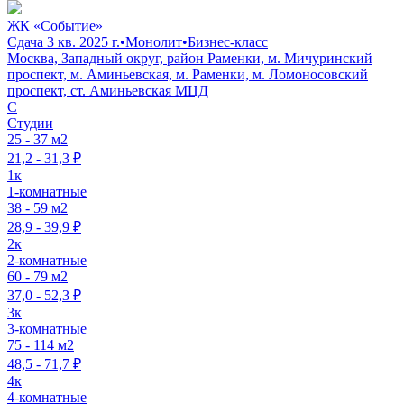
ЖК «Событие»
Сдача 3 кв. 2025 г.
•
Монолит
•
Бизнес-класс
Москва, Западный округ, район Раменки, м. Мичуринский
проспект, м. Аминьевская, м. Раменки, м. Ломоносовский
проспект, ст. Аминьевская МЦД
C
Студии
25 - 37 м2
21,2 - 31,3 ₽
1к
1-комнатные
38 - 59 м2
28,9 - 39,9 ₽
2к
2-комнатные
60 - 79 м2
37,0 - 52,3 ₽
3к
3-комнатные
75 - 114 м2
48,5 - 71,7 ₽
4к
4-комнатные