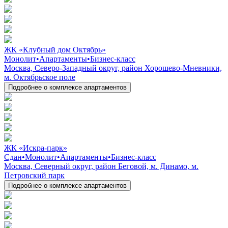
ЖК «Клубный дом Октябрь»
Монолит
•
Апартаменты
•
Бизнес-класс
Москва, Северо-Западный округ, район Хорошево-Мневники,
м. Октябрьское поле
Подробнее о комплексе апартаментов
ЖК «Искра-парк»
Сдан
•
Монолит
•
Апартаменты
•
Бизнес-класс
Москва, Северный округ, район Беговой, м. Динамо, м.
Петровский парк
Подробнее о комплексе апартаментов