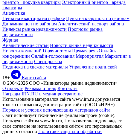
риелтор - покупка квартиры
Электронный риелтор - аренда
квартиры
Аналитика
Цены на квартиры на графике
Цены на квартиры по районам
Динамика цен по районам
Аналитический паспорт района
Индексы рынка недвижимости
Прогнозы рынка
недвижимости
Журнал
Аналитические статьи
Новости рынка недвижимости
Новости компаний
Горячие темы
Прямая речь
Онлайн-
конференции
Онлайн-голосования
Мероприятия
Маркетинг в
недвижимости
Спецпроекты
Подписка на свежие материалы
Управление подпиской
18+
Карта сайта
© 2004-2026 ООО «Индикаторы рынка недвижимости»
О проекте
Реклама и пиар
Контакты
Награды
IRN.RU в медиапространстве
Использование материалов сайта www.irn.ru допускается
только с согласия администрации сайта (ООО «ИРН»)
Порядок и условия использования материалов сайта
Сайт использует технические файлы настроек (cookie).
Пользуясь сайтом www.irn.ru, Пользователь подтверждает
свое согласие на использование сайтом его персональных
данных согласно
Политике защиты и обработки