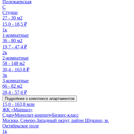
Полежаевская
C
Студии
27 - 30 м2
15,0 - 18,5 ₽
1к
1-комнатные
36 - 80 м2
19,7 - 47,4 ₽
2к
2-комнатные
58 - 148 м2
30,4 - 163,8 ₽
3к
3-комнатные
66 - 82 м2
28,4 - 57,6 ₽
Подробнее о комплексе апартаментов
15,0 - 163,8 млн
ЖК «Маршал»
Сдан
•
Монолит-кирпич
•
Бизнес-класс
Москва, Северо-Западный округ, район Щукино, м.
Октябрьское поле
1к