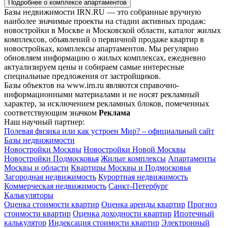
Подробнее о комплексе апартаментов
Базы недвижимости IRN.RU — это собранные вручную
наиболее значимые проекты на стадии активных продаж:
новостройки в Москве и Московской области, каталог жилых
комплексов, объявлений о первичной продаже квартир в
новостройках, комплексы апартаментов. Мы регулярно
обновляем информацию о жилых комплексах, ежедневно
актуализируем цены и собираем самые интересные
специальные предложения от застройщиков.
Базы объектов на www.irn.ru являются справочно-
информационными материалами и не носят рекламный
характер, за исключением рекламных блоков, помеченных
соответствующим значком
Реклама
Наш научный партнер:
Полевая физика или как устроен Мир? – официальный сайт
Базы недвижимости
Новостройки Москвы
Новостройки Новой Москвы
Новостройки Подмосковья
Жилые комплексы
Апартаменты
Москвы и области
Квартиры Москвы и Подмосковья
Загородная недвижимость
Курортная недвижимость
Коммерческая недвижимость
Санкт-Петербург
Калькуляторы
Оценка стоимости квартир
Оценка аренды квартир
Прогноз
стоимости квартир
Оценка доходности квартир
Ипотечный
калькулятор
Индексация стоимости квартир
Электронный