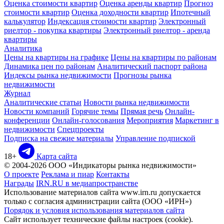
Оценка стоимости квартир
Оценка аренды квартир
Прогноз
стоимости квартир
Оценка доходности квартир
Ипотечный
калькулятор
Индексация стоимости квартир
Электронный
риелтор - покупка квартиры
Электронный риелтор - аренда
квартиры
Аналитика
Цены на квартиры на графике
Цены на квартиры по районам
Динамика цен по районам
Аналитический паспорт района
Индексы рынка недвижимости
Прогнозы рынка
недвижимости
Журнал
Аналитические статьи
Новости рынка недвижимости
Новости компаний
Горячие темы
Прямая речь
Онлайн-
конференции
Онлайн-голосования
Мероприятия
Маркетинг в
недвижимости
Спецпроекты
Подписка на свежие материалы
Управление подпиской
18+
Карта сайта
© 2004-2026 ООО «Индикаторы рынка недвижимости»
О проекте
Реклама и пиар
Контакты
Награды
IRN.RU в медиапространстве
Использование материалов сайта www.irn.ru допускается
только с согласия администрации сайта (ООО «ИРН»)
Порядок и условия использования материалов сайта
Сайт использует технические файлы настроек (cookie).