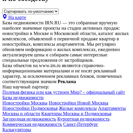
На карте
Базы недвижимости IRN.RU — это собранные вручную
наиболее значимые проекты на стадии активных продаж:
новостройки в Москве и Московской области, каталог жилых
комплексов, объявлений о первичной продаже квартир в
новостройках, комплексы апартаментов. Мы регулярно
обновляем информацию о жилых комплексах, ежедневно
актуализируем цены и собираем самые интересные
специальные предложения от застройщиков.
Базы объектов на www.irn.ru являются справочно-
информационными материалами и не носят рекламный
характер, за исключением рекламных блоков, помеченных
соответствующим значком
Реклама
Наш научный партнер:
Полевая физика или как устроен Мир? – официальный сайт
Базы недвижимости
Новостройки Москвы
Новостройки Новой Москвы
Новостройки Подмосковья
Жилые комплексы
Апартаменты
Москвы и области
Квартиры Москвы и Подмосковья
Загородная недвижимость
Курортная недвижимость
Коммерческая недвижимость
Санкт-Петербург
Калькуляторы