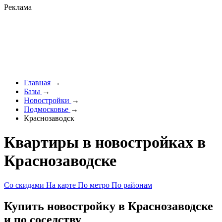
Реклама
Главная
→
Базы
→
Новостройки
→
Подмосковье
→
Краснозаводск
Квартиры в новостройках в
Краснозаводске
Со скидами
На карте
По метро
По районам
Купить новостройку в Краснозаводске
и по соседству