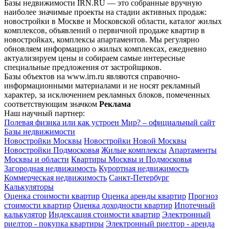
Базы недвижимости IRN.RU — это собранные вручную
наиболее значимые проекты на стадии активных продаж:
новостройки в Москве и Московской области, каталог жилых
комплексов, объявлений о первичной продаже квартир в
новостройках, комплексы апартаментов. Мы регулярно
обновляем информацию о жилых комплексах, ежедневно
актуализируем цены и собираем самые интересные
специальные предложения от застройщиков.
Базы объектов на www.irn.ru являются справочно-
информационными материалами и не носят рекламный
характер, за исключением рекламных блоков, помеченных
соответствующим значком
Реклама
Наш научный партнер:
Полевая физика или как устроен Мир? – официальный сайт
Базы недвижимости
Новостройки Москвы
Новостройки Новой Москвы
Новостройки Подмосковья
Жилые комплексы
Апартаменты
Москвы и области
Квартиры Москвы и Подмосковья
Загородная недвижимость
Курортная недвижимость
Коммерческая недвижимость
Санкт-Петербург
Калькуляторы
Оценка стоимости квартир
Оценка аренды квартир
Прогноз
стоимости квартир
Оценка доходности квартир
Ипотечный
калькулятор
Индексация стоимости квартир
Электронный
риелтор - покупка квартиры
Электронный риелтор - аренда