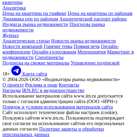
квартиры
Аналитика
Цены на квартиры на графике
Цены на квартиры по районам
Динамика цен по районам
Аналитический паспорт района
Индексы рынка недвижимости
Прогнозы рынка
недвижимости
Журнал
Аналитические статьи
Новости рынка недвижимости
Новости компаний
Горячие темы
Прямая речь
Онлайн-
конференции
Онлайн-голосования
Мероприятия
Маркетинг в
недвижимости
Спецпроекты
Подписка на свежие материалы
Управление подпиской
18+
Карта сайта
© 2004-2026 ООО «Индикаторы рынка недвижимости»
О проекте
Реклама и пиар
Контакты
Награды
IRN.RU в медиапространстве
Использование материалов сайта www.irn.ru допускается
только с согласия администрации сайта (ООО «ИРН»)
Порядок и условия использования материалов сайта
Сайт использует технические файлы настроек (cookie).
Пользуясь сайтом www.irn.ru, Пользователь подтверждает
свое согласие на использование сайтом его персональных
данных согласно
Политике защиты и обработки
персональных данных