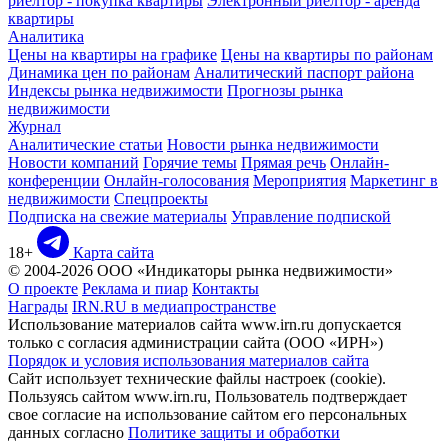
риелтор - покупка квартиры
Электронный риелтор - аренда
квартиры
Аналитика
Цены на квартиры на графике
Цены на квартиры по районам
Динамика цен по районам
Аналитический паспорт района
Индексы рынка недвижимости
Прогнозы рынка
недвижимости
Журнал
Аналитические статьи
Новости рынка недвижимости
Новости компаний
Горячие темы
Прямая речь
Онлайн-
конференции
Онлайн-голосования
Мероприятия
Маркетинг в
недвижимости
Спецпроекты
Подписка на свежие материалы
Управление подпиской
18+
Карта сайта
© 2004-2026 ООО «Индикаторы рынка недвижимости»
О проекте
Реклама и пиар
Контакты
Награды
IRN.RU в медиапространстве
Использование материалов сайта www.irn.ru допускается
только с согласия администрации сайта (ООО «ИРН»)
Порядок и условия использования материалов сайта
Сайт использует технические файлы настроек (cookie).
Пользуясь сайтом www.irn.ru, Пользователь подтверждает
свое согласие на использование сайтом его персональных
данных согласно
Политике защиты и обработки