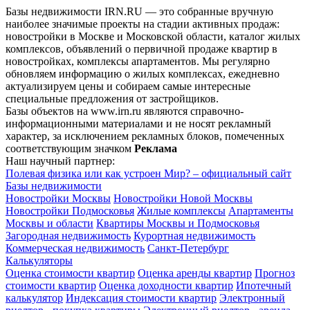
Базы недвижимости IRN.RU — это собранные вручную
наиболее значимые проекты на стадии активных продаж:
новостройки в Москве и Московской области, каталог жилых
комплексов, объявлений о первичной продаже квартир в
новостройках, комплексы апартаментов. Мы регулярно
обновляем информацию о жилых комплексах, ежедневно
актуализируем цены и собираем самые интересные
специальные предложения от застройщиков.
Базы объектов на www.irn.ru являются справочно-
информационными материалами и не носят рекламный
характер, за исключением рекламных блоков, помеченных
соответствующим значком
Реклама
Наш научный партнер:
Полевая физика или как устроен Мир? – официальный сайт
Базы недвижимости
Новостройки Москвы
Новостройки Новой Москвы
Новостройки Подмосковья
Жилые комплексы
Апартаменты
Москвы и области
Квартиры Москвы и Подмосковья
Загородная недвижимость
Курортная недвижимость
Коммерческая недвижимость
Санкт-Петербург
Калькуляторы
Оценка стоимости квартир
Оценка аренды квартир
Прогноз
стоимости квартир
Оценка доходности квартир
Ипотечный
калькулятор
Индексация стоимости квартир
Электронный