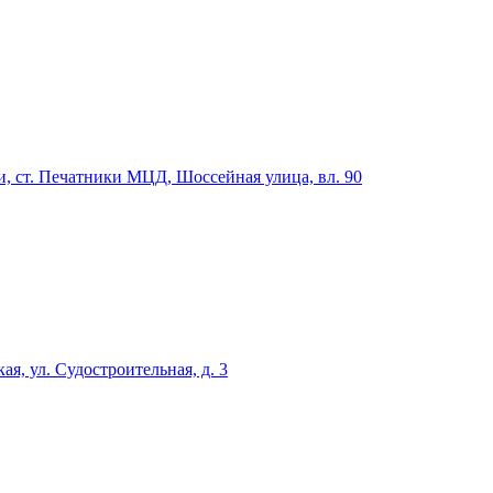
, ст. Печатники МЦД, Шоссейная улица, вл. 90
я, ул. Судостроительная, д. 3