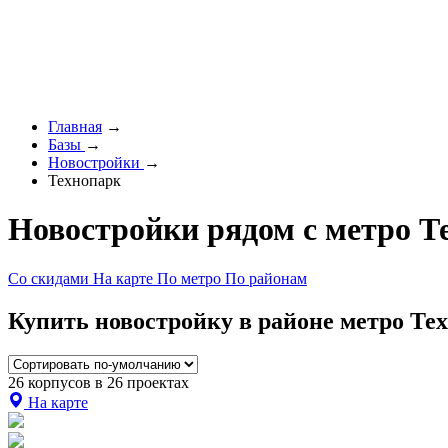
Главная
→
Базы
→
Новостройки
→
Технопарк
Новостройки рядом с метро Т
Со скидами
На карте
По метро
По районам
Купить новостройку в районе метро Тех
26 корпусов в 26 проектах
На карте