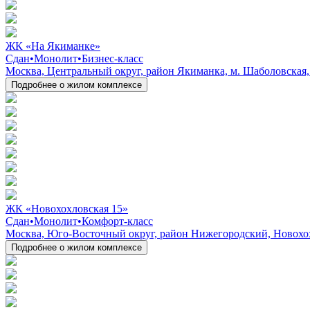
ЖК «На Якиманке»
Сдан
•
Монолит
•
Бизнес-класс
Москва, Центральный округ, район Якиманка, м. Шаболовская, м
Подробнее о жилом комплексе
ЖК «Новохохловская 15»
Сдан
•
Монолит
•
Комфорт-класс
Москва, Юго-Восточный округ, район Нижегородский, Новохох
Подробнее о жилом комплексе