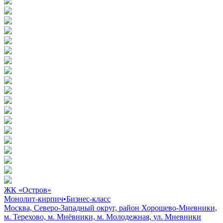
ЖК «Остров»
Монолит-кирпич
•
Бизнес-класс
Москва, Северо-Западный округ, район Хорошево-Мневники,
м. Терехово, м. Мнёвники, м. Молодежная, ул. Мневники