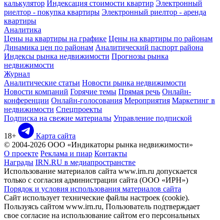
калькулятор
Индексация стоимости квартир
Электронный
риелтор - покупка квартиры
Электронный риелтор - аренда
квартиры
Аналитика
Цены на квартиры на графике
Цены на квартиры по районам
Динамика цен по районам
Аналитический паспорт района
Индексы рынка недвижимости
Прогнозы рынка
недвижимости
Журнал
Аналитические статьи
Новости рынка недвижимости
Новости компаний
Горячие темы
Прямая речь
Онлайн-
конференции
Онлайн-голосования
Мероприятия
Маркетинг в
недвижимости
Спецпроекты
Подписка на свежие материалы
Управление подпиской
18+
Карта сайта
© 2004-2026 ООО «Индикаторы рынка недвижимости»
О проекте
Реклама и пиар
Контакты
Награды
IRN.RU в медиапространстве
Использование материалов сайта www.irn.ru допускается
только с согласия администрации сайта (ООО «ИРН»)
Порядок и условия использования материалов сайта
Сайт использует технические файлы настроек (cookie).
Пользуясь сайтом www.irn.ru, Пользователь подтверждает
свое согласие на использование сайтом его персональных