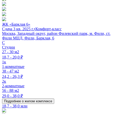
ЖК «Барклая 6»
Сдача 3 кв. 2025 г.
•
Комфорт-класс
Москва, Западный округ, район Филевский парк, м. Фили, ст.
Фили МЦД, Фили, Барклая, 6
C
Студии
27 - 30 м2
18,7 - 20,0 ₽
1к
1-комнатные
38 - 47 м2
24,2 - 26,3 ₽
2к
2-комнатные
56 - 88 м2
29,0 - 38,0 ₽
Подробнее о жилом комплексе
18,7 - 38,0 млн