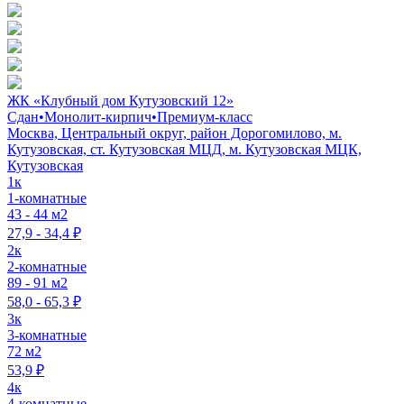
ЖК «Клубный дом Кутузовский 12»
Сдан
•
Монолит-кирпич
•
Премиум-класс
Москва, Центральный округ, район Дорогомилово, м.
Кутузовская, ст. Кутузовская МЦД, м. Кутузовская МЦК,
Кутузовская
1к
1-комнатные
43 - 44 м2
27,9 - 34,4 ₽
2к
2-комнатные
89 - 91 м2
58,0 - 65,3 ₽
3к
3-комнатные
72 м2
53,9 ₽
4к
4-комнатные