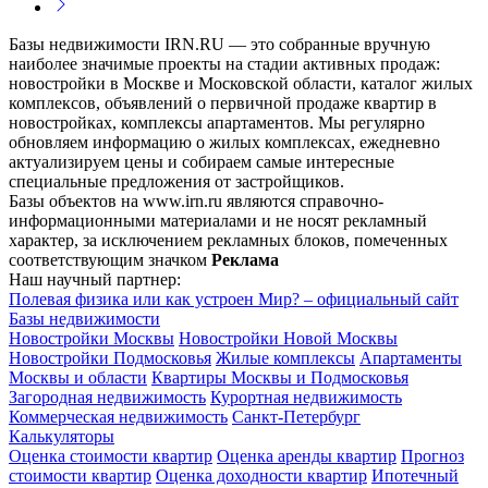
Базы недвижимости IRN.RU — это собранные вручную
наиболее значимые проекты на стадии активных продаж:
новостройки в Москве и Московской области, каталог жилых
комплексов, объявлений о первичной продаже квартир в
новостройках, комплексы апартаментов. Мы регулярно
обновляем информацию о жилых комплексах, ежедневно
актуализируем цены и собираем самые интересные
специальные предложения от застройщиков.
Базы объектов на www.irn.ru являются справочно-
информационными материалами и не носят рекламный
характер, за исключением рекламных блоков, помеченных
соответствующим значком
Реклама
Наш научный партнер:
Полевая физика или как устроен Мир? – официальный сайт
Базы недвижимости
Новостройки Москвы
Новостройки Новой Москвы
Новостройки Подмосковья
Жилые комплексы
Апартаменты
Москвы и области
Квартиры Москвы и Подмосковья
Загородная недвижимость
Курортная недвижимость
Коммерческая недвижимость
Санкт-Петербург
Калькуляторы
Оценка стоимости квартир
Оценка аренды квартир
Прогноз
стоимости квартир
Оценка доходности квартир
Ипотечный