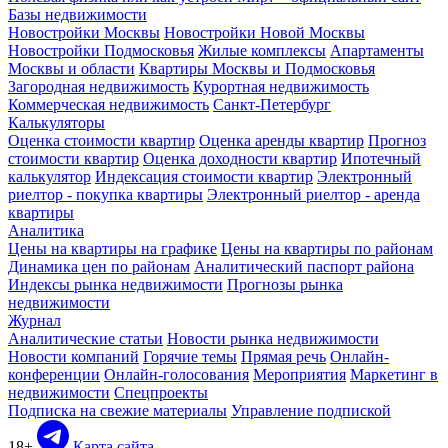
Базы недвижимости
Новостройки Москвы
Новостройки Новой Москвы
Новостройки Подмосковья
Жилые комплексы
Апартаменты
Москвы и области
Квартиры Москвы и Подмосковья
Загородная недвижимость
Курортная недвижимость
Коммерческая недвижимость
Санкт-Петербург
Калькуляторы
Оценка стоимости квартир
Оценка аренды квартир
Прогноз
стоимости квартир
Оценка доходности квартир
Ипотечный
калькулятор
Индексация стоимости квартир
Электронный
риелтор - покупка квартиры
Электронный риелтор - аренда
квартиры
Аналитика
Цены на квартиры на графике
Цены на квартиры по районам
Динамика цен по районам
Аналитический паспорт района
Индексы рынка недвижимости
Прогнозы рынка
недвижимости
Журнал
Аналитические статьи
Новости рынка недвижимости
Новости компаний
Горячие темы
Прямая речь
Онлайн-
конференции
Онлайн-голосования
Мероприятия
Маркетинг в
недвижимости
Спецпроекты
Подписка на свежие материалы
Управление подпиской
18+
Карта сайта