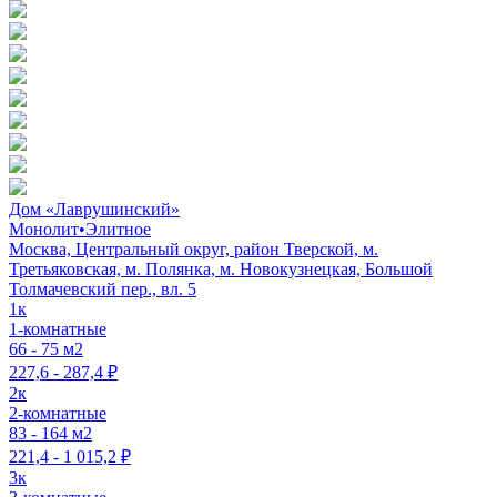
Дом «Лаврушинский»
Монолит
•
Элитное
Москва, Центральный округ, район Тверской, м.
Третьяковская, м. Полянка, м. Новокузнецкая, Большой
Толмачевский пер., вл. 5
1к
1-комнатные
66 - 75 м2
227,6 - 287,4 ₽
2к
2-комнатные
83 - 164 м2
221,4 - 1 015,2 ₽
3к