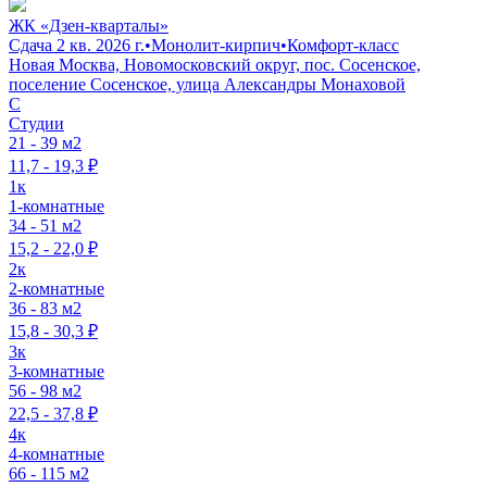
ЖК «Дзен-кварталы»
Сдача 2 кв. 2026 г.
•
Монолит-кирпич
•
Комфорт-класс
Новая Москва, Новомосковский округ, пос. Сосенское,
поселение Сосенское, улица Александры Монаховой
C
Студии
21 - 39 м2
11,7 - 19,3 ₽
1к
1-комнатные
34 - 51 м2
15,2 - 22,0 ₽
2к
2-комнатные
36 - 83 м2
15,8 - 30,3 ₽
3к
3-комнатные
56 - 98 м2
22,5 - 37,8 ₽
4к
4-комнатные
66 - 115 м2