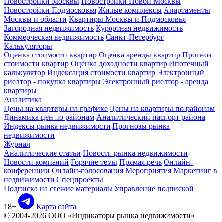
Новостройки Москвы
Новостройки Новой Москвы
Новостройки Подмосковья
Жилые комплексы
Апартаменты
Москвы и области
Квартиры Москвы и Подмосковья
Загородная недвижимость
Курортная недвижимость
Коммерческая недвижимость
Санкт-Петербург
Калькуляторы
Оценка стоимости квартир
Оценка аренды квартир
Прогноз
стоимости квартир
Оценка доходности квартир
Ипотечный
калькулятор
Индексация стоимости квартир
Электронный
риелтор - покупка квартиры
Электронный риелтор - аренда
квартиры
Аналитика
Цены на квартиры на графике
Цены на квартиры по районам
Динамика цен по районам
Аналитический паспорт района
Индексы рынка недвижимости
Прогнозы рынка
недвижимости
Журнал
Аналитические статьи
Новости рынка недвижимости
Новости компаний
Горячие темы
Прямая речь
Онлайн-
конференции
Онлайн-голосования
Мероприятия
Маркетинг в
недвижимости
Спецпроекты
Подписка на свежие материалы
Управление подпиской
18+
Карта сайта
© 2004-2026 ООО «Индикаторы рынка недвижимости»