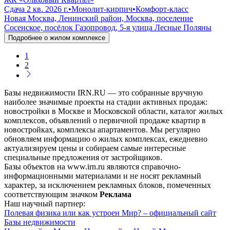
Сдача 2 кв. 2026 г.
•
Монолит-кирпич
•
Комфорт-класс
Новая Москва, Ленинский район, Москва, поселение
Сосенское, посёлок Газопровод, 5-я улица Лесные Поляны
Подробнее о жилом комплексе
1
2
Базы недвижимости IRN.RU — это собранные вручную
наиболее значимые проекты на стадии активных продаж:
новостройки в Москве и Московской области, каталог жилых
комплексов, объявлений о первичной продаже квартир в
новостройках, комплексы апартаментов. Мы регулярно
обновляем информацию о жилых комплексах, ежедневно
актуализируем цены и собираем самые интересные
специальные предложения от застройщиков.
Базы объектов на www.irn.ru являются справочно-
информационными материалами и не носят рекламный
характер, за исключением рекламных блоков, помеченных
соответствующим значком
Реклама
Наш научный партнер:
Полевая физика или как устроен Мир? – официальный сайт
Базы недвижимости