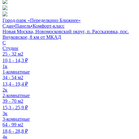
Город-парк «Переделкино Ближнее»
Сдан
•
Панель
•
Комфорт-класс
Новая Москва, Новомосковский округ, п. Рассказовка, пос.
Внуковское, 8 км от МКАД
C
Студии
25 - 32 м2
10,1 - 14,3 ₽
1к
1-комнатные
34 - 54 м2
13,4 - 19,4 ₽
2к
2-комнатные
39 - 70 м2
15,3 - 25,9 ₽
3к
3-комнатные
64 - 99 м2
18,6 - 28,8 ₽
4к