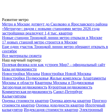
Развитие метро
Метро в Москве дотянут до Сколково и Ярославского района
«Метриум»: рядом с новыми станциями метро 2026 года
застройщики реализуют 1,4 тыс. квартир
Новые станции Троицкой линии метро открыли в Москве
17 новых станций метро строится в Москве
Еще один участок Троицкой линии метро обещают открыть в
сентябре
Все материалы сюжета
Наш научный партнер:
Полевая физика или как устроен Мир? – официальный сайт
Базы недвижимости
Новостройки Москвы
Новостройки Новой Москвы
Новостройки Подмосковья
Жилые комплексы
Апартаменты
Москвы и области
Квартиры Москвы и Подмосковья
Загородная недвижимость
Курортная недвижимость
Коммерческая недвижимость
Санкт-Петербург
Калькуляторы
Оценка стоимости квартир
Оценка аренды квартир
Прогноз
стоимости квартир
Оценка доходности квартир
Ипотечный
калькулятор
Индексация стоимости квартир
Электронный