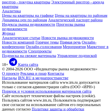
риелтор - покупка квартиры
Электронный риелтор - аренда
квартиры
Аналитика
Цены на квартиры на графике
Цены на квартиры по районам
Динамика цен по районам
Аналитический паспорт района
Индексы рынка недвижимости
Прогнозы рынка
недвижимости
Журнал
Аналитические статьи
Новости рынка недвижимости
Новости компаний
Горячие темы
Прямая речь
Онлайн-
конференции
Онлайн-голосования
Мероприятия
Маркетинг в
недвижимости
Спецпроекты
Подписка на свежие материалы
Управление подпиской
18+
Карта сайта
© 2004-2026 ООО «Индикаторы рынка недвижимости»
О проекте
Реклама и пиар
Контакты
Награды
IRN.RU в медиапространстве
Использование материалов сайта www.irn.ru допускается
только с согласия администрации сайта (ООО «ИРН»)
Порядок и условия использования материалов сайта
Сайт использует технические файлы настроек (cookie).
Пользуясь сайтом www.irn.ru, Пользователь подтверждает
свое согласие на использование сайтом его персональных
данных согласно
Политике защиты и обработки