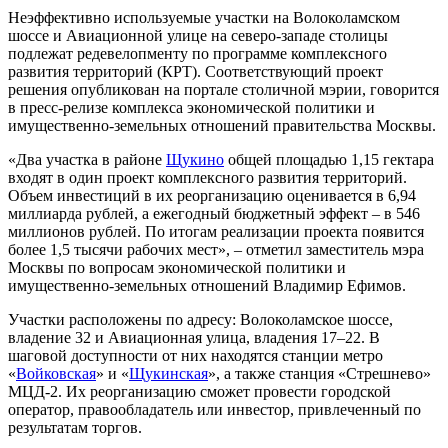
Неэффективно используемые участки на Волоколамском
шоссе и Авиационной улице на северо-западе столицы
подлежат редевелопменту по программе комплексного
развития территорий (КРТ). Соответствующий проект
решения опубликован на портале столичной мэрии, говорится
в пресс-релизе комплекса экономической политики и
имущественно-земельных отношений правительства Москвы.
«Два участка в районе
Щукино
общей площадью 1,15 гектара
входят в один проект комплексного развития территорий.
Объем инвестиций в их реорганизацию оценивается в 6,94
миллиарда рублей, а ежегодный бюджетный эффект – в 546
миллионов рублей. По итогам реализации проекта появится
более 1,5 тысячи рабочих мест», – отметил заместитель мэра
Москвы по вопросам экономической политики и
имущественно-земельных отношений Владимир Ефимов.
Участки расположены по адресу: Волоколамское шоссе,
владение 32 и Авиационная улица, владения 17–22. В
шаговой доступности от них находятся станции метро
«
Войковская
» и «
Щукинская
», а также станция «Стрешнево»
МЦД-2. Их реорганизацию сможет провести городской
оператор, правообладатель или инвестор, привлеченный по
результатам торгов.