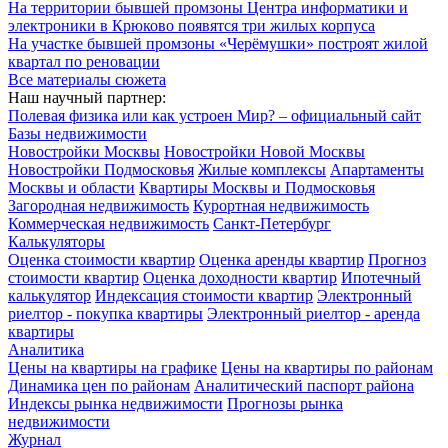
На территории бывшей промзоны Центра информатики и
электроники в Крюково появятся три жилых корпуса
На участке бывшей промзоны «Черёмушки» построят жилой
квартал по реновации
Все материалы сюжета
Наш научный партнер:
Полевая физика или как устроен Мир? – официальный сайт
Базы недвижимости
Новостройки Москвы
Новостройки Новой Москвы
Новостройки Подмосковья
Жилые комплексы
Апартаменты
Москвы и области
Квартиры Москвы и Подмосковья
Загородная недвижимость
Курортная недвижимость
Коммерческая недвижимость
Санкт-Петербург
Калькуляторы
Оценка стоимости квартир
Оценка аренды квартир
Прогноз
стоимости квартир
Оценка доходности квартир
Ипотечный
калькулятор
Индексация стоимости квартир
Электронный
риелтор - покупка квартиры
Электронный риелтор - аренда
квартиры
Аналитика
Цены на квартиры на графике
Цены на квартиры по районам
Динамика цен по районам
Аналитический паспорт района
Индексы рынка недвижимости
Прогнозы рынка
недвижимости
Журнал