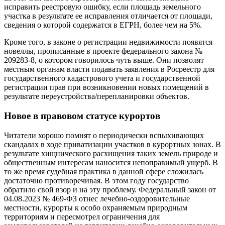
исправить реестровую ошибку, если площадь земельного
участка в результате ее исправления отличается от площади,
сведения о которой содержатся в ЕГРН, более чем на 5%.
Кроме того, в законе о регистрации недвижимости появятся
новеллы, прописанные в проекте федерального закона №
209283-8, о котором говорилось чуть выше. Они позволят
местным органам власти подавать заявления в Росреестр для
государственного кадастрового учета и государственной
регистрации прав при возникновении новых помещений в
результате переустройства/перепланировки объектов.
Новое в правовом статусе курортов
Читатели хорошо помнят о периодически вспыхивающих
скандалах в ходе приватизации участков в курортных зонах. В
результате хищнического расхищения таких земель природе и
общественным интересам наносится непоправимый ущерб. В
то же время судебная практика в данной сфере сложилась
достаточно противоречивая. В этом году государство
обратило свой взор и на эту проблему. Федеральный закон от
04.08.2023 № 469-ФЗ отнес лечебно-оздоровительные
местности, курорты к особо охраняемым природным
территориям и пересмотрел ограничения для