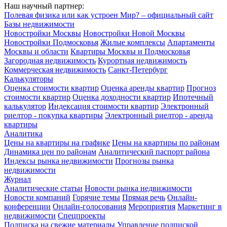
Наш научный партнер:
Полевая физика или как устроен Мир? – официальный сайт
Базы недвижимости
Новостройки Москвы
Новостройки Новой Москвы
Новостройки Подмосковья
Жилые комплексы
Апартаменты
Москвы и области
Квартиры Москвы и Подмосковья
Загородная недвижимость
Курортная недвижимость
Коммерческая недвижимость
Санкт-Петербург
Калькуляторы
Оценка стоимости квартир
Оценка аренды квартир
Прогноз
стоимости квартир
Оценка доходности квартир
Ипотечный
калькулятор
Индексация стоимости квартир
Электронный
риелтор - покупка квартиры
Электронный риелтор - аренда
квартиры
Аналитика
Цены на квартиры на графике
Цены на квартиры по районам
Динамика цен по районам
Аналитический паспорт района
Индексы рынка недвижимости
Прогнозы рынка
недвижимости
Журнал
Аналитические статьи
Новости рынка недвижимости
Новости компаний
Горячие темы
Прямая речь
Онлайн-
конференции
Онлайн-голосования
Мероприятия
Маркетинг в
недвижимости
Спецпроекты
Подписка на свежие материалы
Управление подпиской