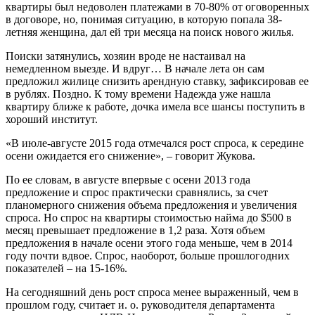
квартиры был недоволен платежами в 70-80% от оговоренных
в договоре, но, понимая ситуацию, в которую попала 38-
летняя женщина, дал ей три месяца на поиск нового жилья.
Поиски затянулись, хозяин вроде не настаивал на
немедленном выезде. И вдруг… В начале лета он сам
предложил жилице снизить арендную ставку, зафиксировав ее
в рублях. Поздно. К тому времени Надежда уже нашла
квартиру ближе к работе, дочка имела все шансы поступить в
хороший институт.
«В июле-августе 2015 года отмечался рост спроса, к середине
осени ожидается его снижение», – говорит Жукова.
По ее словам, в августе впервые с осени 2013 года
предложение и спрос практически сравнялись, за счет
планомерного снижения объема предложения и увеличения
спроса. Но спрос на квартиры стоимостью найма до $500 в
месяц превышает предложение в 1,2 раза. Хотя объем
предложения в начале осени этого года меньше, чем в 2014
году почти вдвое. Спрос, наоборот, больше прошлогодних
показателей – на 15-16%.
На сегодняшний день рост спроса менее выраженный, чем в
прошлом году, считает и. о. руководителя департамента