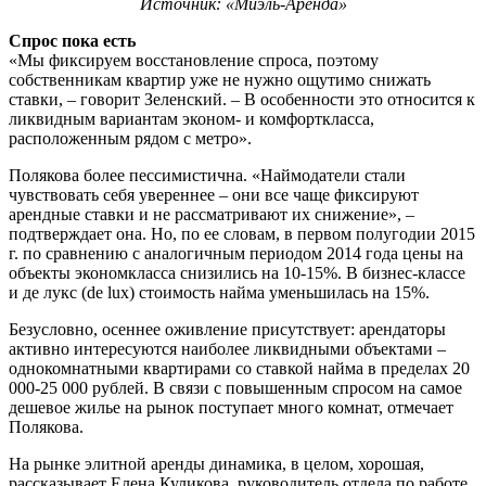
Источник: «Миэль-Аренда»
Спрос пока есть
«Мы фиксируем восстановление спроса, поэтому
собственникам квартир уже не нужно ощутимо снижать
ставки, – говорит Зеленский. – В особенности это относится к
ликвидным вариантам эконом- и комфорткласса,
расположенным рядом с метро».
Полякова более пессимистична. «Наймодатели стали
чувствовать себя увереннее – они все чаще фиксируют
арендные ставки и не рассматривают их снижение», –
подтверждает она. Но, по ее словам, в первом полугодии 2015
г. по сравнению с аналогичным периодом 2014 года цены на
объекты экономкласса снизились на 10-15%. В бизнес-классе
и де лукс (de lux) стоимость найма уменьшилась на 15%.
Безусловно, осеннее оживление присутствует: арендаторы
активно интересуются наиболее ликвидными объектами –
однокомнатными квартирами со ставкой найма в пределах 20
000-25 000 рублей. В связи с повышенным спросом на самое
дешевое жилье на рынок поступает много комнат, отмечает
Полякова.
На рынке элитной аренды динамика, в целом, хорошая,
рассказывает Елена Куликова, руководитель отдела по работе