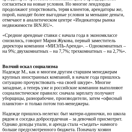
согласиться на новые условия. Но многие лендлорды
продолжают упорствовать, теряя клиентов, арендаторы же,
порой, находят более выгодные условия за меньшие деньги,
отмечают в аналитическом центре «Индикаторы рынка
недвижимости IRN.RU».
«Средние арендные ставки с начала года в экономклассе
снизились, говорит Мария Жукова, первый заместитель
директора компании «МИЭЛЬ-Аренда». – Однокомнатных –
на 9%; двухкомнатных – на 7,7%; трехкомнатных – на 2,7%».
Волчий оскал социализма
Надежде М., как и многим другим старшим менеджерам
крупных иностранных компаний, в начале года пришлось
ситуацию прочувствовать «на своей шкуре». Многие
западные, а теперь уже и российские компании выполняют
социалистическое правило: сначала зарплату получают
уборщицы, разнорабочие, производители, затем «офисный
планктон» и только потом топ-менеджеры.
Надежде пришлось нелегко: быт матери-одиночки, но школа
рядом и соседка добросердечная – за девочкой присмотрит.
Однако доходы упали, и аренда стала «съедать» намного
больше предусмотренного бюджета. Поначалу хозяин