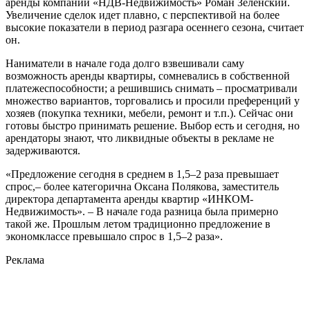
аренды компании «НДВ-Недвижимость» Роман Зеленский.
Увеличение сделок идет плавно, с перспективой на более
высокие показатели в период разгара осеннего сезона, считает
он.
Наниматели в начале года долго взвешивали саму
возможность аренды квартиры, сомневались в собственной
платежеспособности; а решившись снимать – просматривали
множество вариантов, торговались и просили преференций у
хозяев (покупка техники, мебели, ремонт и т.п.). Сейчас они
готовы быстро принимать решение. Выбор есть и сегодня, но
арендаторы знают, что ликвидные объекты в рекламе не
задерживаются.
«Предложение сегодня в среднем в 1,5–2 раза превышает
спрос,– более категорична Оксана Полякова, заместитель
директора департамента аренды квартир «ИНКОМ-
Недвижимость». – В начале года разница была примерно
такой же. Прошлым летом традиционно предложение в
экономклассе превышало спрос в 1,5–2 раза».
Реклама