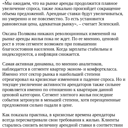
«Мы ожидаем, что на рынке аренды продолжится плавное
увеличение спроса, также локально произойдет сокращение
объема предложений. Арендные ставки будут увеличиваться,
но умеренно и не повсеместно. То есть установится
равновесная цена, адекватная рынку», – считает Зеленский.
Оксана Полякова никаких революционных изменений на
рынке аренды жилья пока не ждет. По ее мнению, ценовой
рост в этом сегменте возможен при повышении
благосостояния населения. Когда зарплаты стабильны и
индексируются, а инфляция снижается.
Самая активная динамика, по мнению аналитиков,
наблюдается в сегменте квартир эконом- и комфорткласса.
Именно этот сектор рынка в наибольшей степени
отреагировал на кризисные изменения и падение спроса. Но и
текущее увеличение активности арендаторов также сильнее
проявляется именно по отношению к квартирам данной
ценовой категории. Сегмент элитного жилья последние
события затронули в меньшей степени, хотя переоцененные
предложения сильно падали в цене.
Как показала практика, в кризисные времена арендаторы
всегда пересматривали свои требования к жилью. Клиенты
старались снизить величину арендной ставки в соответствии