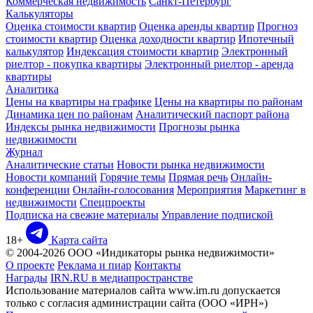
Коммерческая недвижимость
Санкт-Петербург
Калькуляторы
Оценка стоимости квартир
Оценка аренды квартир
Прогноз
стоимости квартир
Оценка доходности квартир
Ипотечный
калькулятор
Индексация стоимости квартир
Электронный
риелтор - покупка квартиры
Электронный риелтор - аренда
квартиры
Аналитика
Цены на квартиры на графике
Цены на квартиры по районам
Динамика цен по районам
Аналитический паспорт района
Индексы рынка недвижимости
Прогнозы рынка
недвижимости
Журнал
Аналитические статьи
Новости рынка недвижимости
Новости компаний
Горячие темы
Прямая речь
Онлайн-
конференции
Онлайн-голосования
Мероприятия
Маркетинг в
недвижимости
Спецпроекты
Подписка на свежие материалы
Управление подпиской
18+
Карта сайта
© 2004-2026 ООО «Индикаторы рынка недвижимости»
О проекте
Реклама и пиар
Контакты
Награды
IRN.RU в медиапространстве
Использование материалов сайта www.irn.ru допускается
только с согласия администрации сайта (ООО «ИРН»)